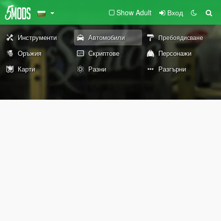
Show Adult
Вход
Инструменти
Автомобили
Пребоядисване
Оръжия
Скриптове
Персонажи
Карти
Разни
Разгърни