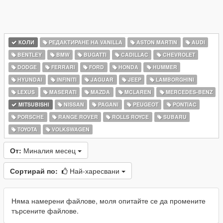
КОЛИ
РЕДАКТИРАНЕ НА VANILLA
ASTON MARTIN
AUDI
BENTLEY
BMW
BUGATTI
CADILLAC
CHEVROLET
DODGE
FERRARI
FORD
HONDA
HUMMER
HYUNDAI
INFINITI
JAGUAR
JEEP
LAMBORGHINI
LEXUS
MASERATI
MAZDA
MCLAREN
MERCEDES-BENZ
MITSUBISHI
NISSAN
PAGANI
PEUGEOT
PONTIAC
PORSCHE
RANGE ROVER
ROLLS ROYCE
SUBARU
TOYOTA
VOLKSWAGEN
От:
Миналия месец
Сортирай по:
Най-харесвани
Няма намерени файлове, моля опитайте се да промените
търсените файлове.