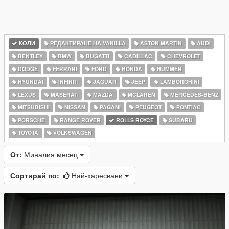
КОЛИ
РЕДАКТИРАНЕ НА VANILLA
ASTON MARTIN
AUDI
BENTLEY
BMW
BUGATTI
CADILLAC
CHEVROLET
DODGE
FERRARI
FORD
HONDA
HUMMER
HYUNDAI
INFINITI
JAGUAR
JEEP
LAMBORGHINI
LEXUS
MASERATI
MAZDA
MCLAREN
MERCEDES-BENZ
MITSUBISHI
NISSAN
PAGANI
PEUGEOT
PONTIAC
PORSCHE
RANGE ROVER
ROLLS ROYCE
SUBARU
TOYOTA
VOLKSWAGEN
От:
Миналия месец
Сортирай по:
Най-харесвани