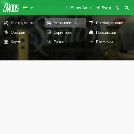
Show Adult
Вход
Инструменти
Автомобили
Пребоядисване
Оръжия
Скриптове
Персонажи
Карти
Разни
Разгърни