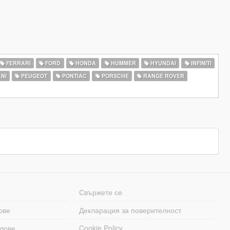
FERRARI
FORD
HONDA
HUMMER
HYUNDAI
INFINITI
NI
PEUGEOT
PONTIAC
PORSCHE
RANGE ROVER
Свържете се
ове
Декларация за поверителност
лове
Cookie Policy