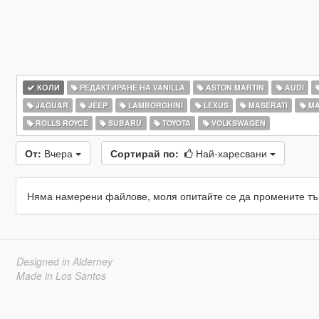
КОЛИ
РЕДАКТИРАНЕ НА VANILLA
ASTON MARTIN
AUDI
JAGUAR
JEEP
LAMBORGHINI
LEXUS
MASERATI
MA
ROLLS ROYCE
SUBARU
TOYOTA
VOLKSWAGEN
От:
Вчера
Сортирай по:
Най-харесвани
Няма намерени файлове, моля опитайте се да промените тъ
Designed in Alderney
Made in Los Santos