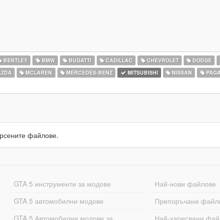
BENTLEY
BMW
BUGATTI
CADILLAC
CHEVROLET
DODGE
ZDA
MCLAREN
MERCEDES-BENZ
MITSUBISHI
NISSAN
PAGA
рсените файлове.
GTA 5 инструменти за модове
Най-нови файлове
GTA 5 автомобилни модове
Препоръчани файл
GTA 5 Автомобилни модове за
Най-харесвани фай