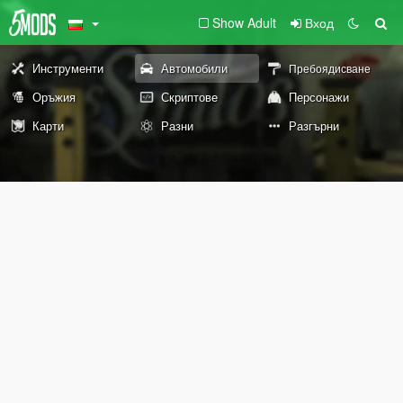
Show Adult
Вход
Инструменти
Автомобили
Пребоядисване
Оръжия
Скриптове
Персонажи
Карти
Разни
Разгърни