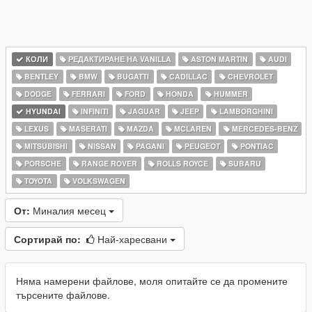
КОЛИ
РЕДАКТИРАНЕ НА VANILLA
ASTON MARTIN
AUDI
BENTLEY
BMW
BUGATTI
CADILLAC
CHEVROLET
DODGE
FERRARI
FORD
HONDA
HUMMER
HYUNDAI
INFINITI
JAGUAR
JEEP
LAMBORGHINI
LEXUS
MASERATI
MAZDA
MCLAREN
MERCEDES-BENZ
MITSUBISHI
NISSAN
PAGANI
PEUGEOT
PONTIAC
PORSCHE
RANGE ROVER
ROLLS ROYCE
SUBARU
TOYOTA
VOLKSWAGEN
От:
Миналия месец
Сортирай по:
Най-харесвани
Няма намерени файлове, моля опитайте се да промените
търсените файлове.