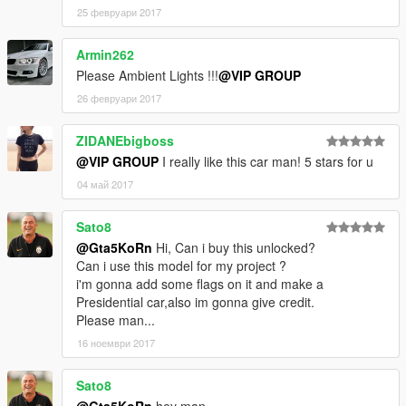
25 февруари 2017
Armin262
Please Ambient Lights !!!
@VIP GROUP
26 февруари 2017
ZIDANEbigboss
@VIP GROUP
I really like this car man! 5 stars for u
04 май 2017
Sato8
@Gta5KoRn
Hi, Can i buy this unlocked?
Can i use this model for my project ?
i'm gonna add some flags on it and make a
Presidential car,also im gonna give credit.
Please man...
16 ноември 2017
Sato8