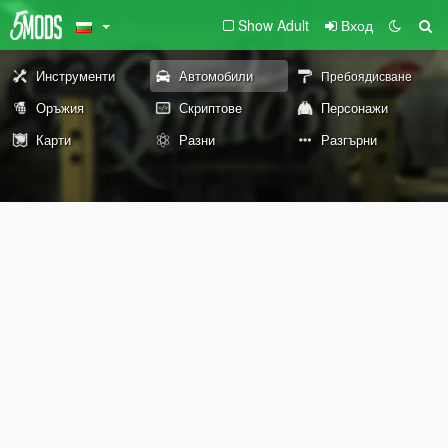
Show Adult
Вход
Инструменти
Автомобили
Пребоядисване
Оръжия
Скриптове
Персонажи
Карти
Разни
Разгърни