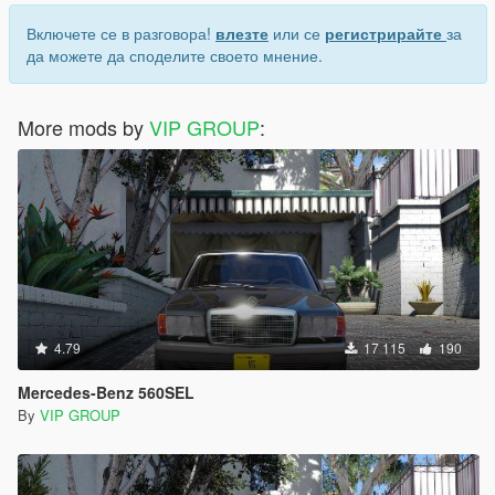
Включете се в разговора!
влезте
или се
регистрирайте
за
да можете да споделите своето мнение.
More mods by
VIP GROUP
:
4.79
17 115
190
Mercedes-Benz 560SEL
By
VIP GROUP