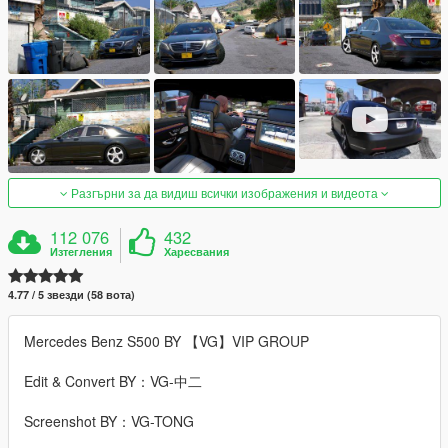
Разгърни за да видиш всички изображения и видеота
112 076
432
Изтегления
Харесвания
4.77 / 5 звезди (58 вота)
Mercedes Benz S500 BY 【VG】VIP GROUP
Edit & Convert BY：VG-中二
Screenshot BY：VG-TONG