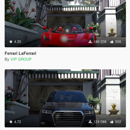
4.35
186 208
506
Ferrari LaFerrari
By
VIP GROUP
4.72
124 088
502