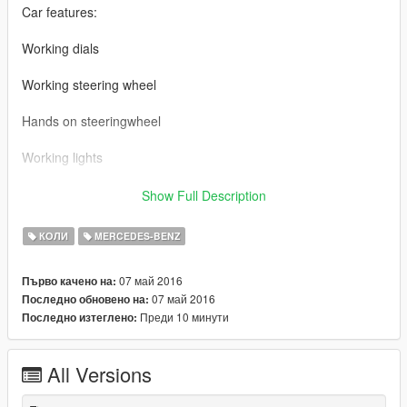
Car features:
Working dials
Working steering wheel
Hands on steeringwheel
Working lights
Mercedes Benz S500 BY 【VG】VIP GROUP
Show Full Description
MOD制作：VG-中二
КОЛИ
MERCEDES-BENZ
截图： VG-TONG
07 май 2016
Първо качено на:
07 май 2016
Последно обновено на:
车辆介绍：
Преди 10 минути
Последно изтеглено:
精致的内饰
All Versions
可使用的表盘