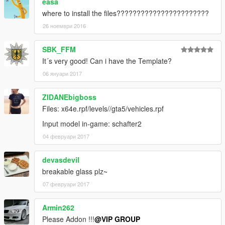
easa
where to install the files???????????????????????
26 ноември 2016
SBK_FFM
It´s very good! Can i have the Template?
06 януари 2017
ZIDANEbigboss
Files: x64e.rpf/levels//gta5/vehicles.rpf
Input model in-game: schafter2
04 февруари 2017
devasdevil
breakable glass plz~
07 февруари 2017
Armin262
Please Addon !!!
@VIP GROUP