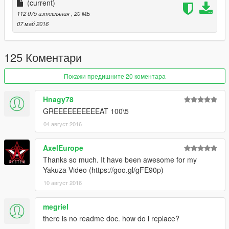
正确的驾驶员位置
(current)
112 075 изтегляния
, 20 МБ
内饰氛围灯
07 май 2016
数据：无需更改数据,直接用原游戏数据即可,如想改为后驱车请自
行修改数据。
125 Коментари
安装方法：
Покажи предишните 20 коментара
请使用openIV软件进行全盘搜索，得出最新的路劲后替换它！
Hnagy78
GREEEEEEEEEEAT 100\5
本MOD由【VG】VIP GROUP免费提供，请勿用于其他商业用
04 август 2016
途！
如想了解更多MOD进程，欢迎加入
AxelEurope
Thanks so much. It have been awesome for my
【VG】VIP GROUP 团队QQ群：530797391
Yakuza Video (https://goo.gl/gFE90p)
10 август 2016
megriel
there is no readme doc. how do i replace?