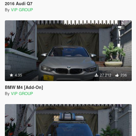
2016 Audi Q7
By
VIP GROUP
4.35
27 212
236
BMW M4 [Add-On]
By
VIP GROUP