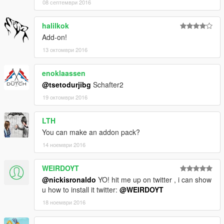
08 септември 2016
halilkok
Add-on!
13 октомври 2016
enoklaassen
@tsetodurjibg
Schafter2
19 октомври 2016
LTH
You can make an addon pack?
14 ноември 2016
WEIRDOYT
@nickisronaldo
YO! hit me up on twitter , i can show
u how to install it twitter:
@WEIRDOYT
18 ноември 2016