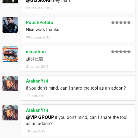
@Gta5KoRn
hey man
23 ноември 2017
PouchPotato
Nice work thanks
08 януари 2018
movohou
加群已满
21 април 2019
AtakanY14
if you don't mind, can I share the tool as an addon?
17 юни 2019
AtakanY14
@VIP GROUP
if you don't mind, can I share the tool
as an addon?
18 юни 2019