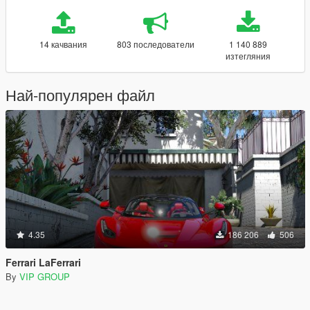
14 качвания
803 последователи
1 140 889
изтегляния
Най-популярен файл
4.35
186 206
506
Ferrari LaFerrari
By
VIP GROUP