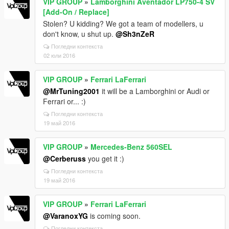
VIP GROUP
»
Lamborghini Aventador LP750-4 SV
[Add-On / Replace]
Stolen? U kidding? We got a team of modellers, u
don't know, u shut up.
@Sh3nZeR
Погледни контекста
02 юли 2016
VIP GROUP
»
Ferrari LaFerrari
@MrTuning2001
it will be a Lamborghini or Audi or
Ferrari or... :)
Погледни контекста
19 май 2016
VIP GROUP
»
Mercedes-Benz 560SEL
@Cerberuss
you get it :)
Погледни контекста
19 май 2016
VIP GROUP
»
Ferrari LaFerrari
@VaranoxYG
is coming soon.
Погледни контекста