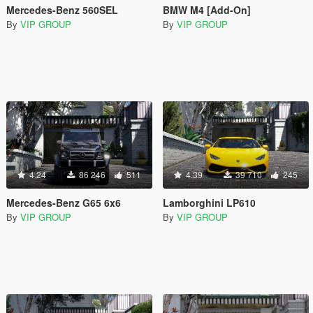
Mercedes-Benz 560SEL
BMW M4 [Add-On]
By
VIP GROUP
By
VIP GROUP
4.24
86 246
511
4.39
39 710
245
Mercedes-Benz G65 6x6
Lamborghini LP610
By
VIP GROUP
By
VIP GROUP