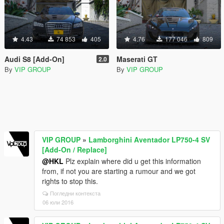
4.43
74 853
405
4.76
177 046
809
Audi S8 [Add-On]
Maserati GT
2.0
By
VIP GROUP
By
VIP GROUP
VIP GROUP
»
Lamborghini Aventador LP750-4 SV
[Add-On / Replace]
@HKL
Plz explain where did u get this information
from, if not you are starting a rumour and we got
rights to stop this.
Погледни контекста
06 юли 2016