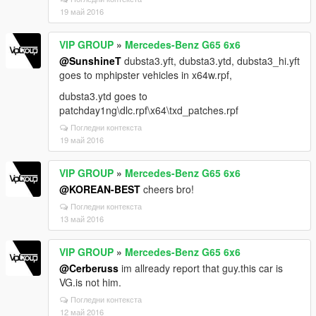
19 май 2016
VIP GROUP
»
Mercedes-Benz G65 6x6
@SunshineT
dubsta3.yft, dubsta3.ytd, dubsta3_hi.yft
goes to mphipster vehicles in x64w.rpf,
dubsta3.ytd goes to
patchday1ng\dlc.rpf\x64\txd_patches.rpf
Погледни контекста
19 май 2016
VIP GROUP
»
Mercedes-Benz G65 6x6
@KOREAN-BEST
cheers bro!
Погледни контекста
13 май 2016
VIP GROUP
»
Mercedes-Benz G65 6x6
@Cerberuss
im allready report that guy.this car is
VG.is not him.
Погледни контекста
12 май 2016