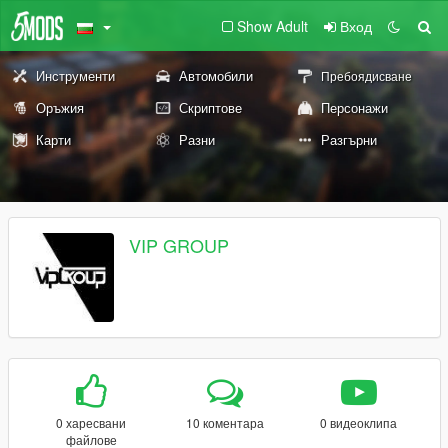
Show Adult
Вход
Инструменти
Автомобили
Пребоядисване
Оръжия
Скриптове
Персонажи
Карти
Разни
Разгърни
VIP GROUP
0 харесвани
10 коментара
0 видеоклипа
файлове