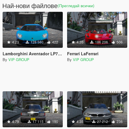
Най-нови файлове
(Прегледай всички)
4.23
128 580
422
4.35
186 206
506
Lamborghini Aventador LP750-4 SV [Add-On / Replace]
Ferrari LaFerrari
By
VIP GROUP
By
VIP GROUP
4.79
17 115
190
4.35
27 212
236