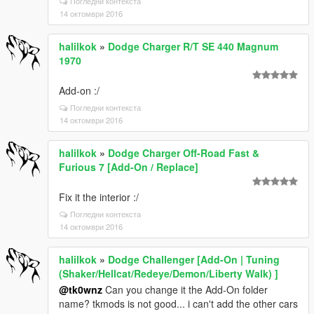
Погледни контекста
14 октомври 2016
halilkok
»
Dodge Charger R/T SE 440 Magnum
1970
Add-on :/
Погледни контекста
14 октомври 2016
halilkok
»
Dodge Charger Off-Road Fast &
Furious 7 [Add-On / Replace]
Fix it the interior :/
Погледни контекста
14 октомври 2016
halilkok
»
Dodge Challenger [Add-On | Tuning
(Shaker/Hellcat/Redeye/Demon/Liberty Walk) ]
@tk0wnz
Can you change it the Add-On folder
name? tkmods is not good... i can't add the other cars