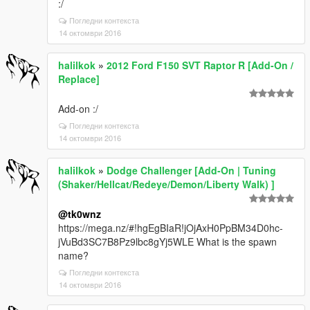
:/
Погледни контекста
14 октомври 2016
halilkok
»
2012 Ford F150 SVT Raptor R [Add-On /
Replace]
Add-on :/
Погледни контекста
14 октомври 2016
halilkok
»
Dodge Challenger [Add-On | Tuning
(Shaker/Hellcat/Redeye/Demon/Liberty Walk) ]
@tk0wnz
https://mega.nz/#!hgEgBIaR!jOjAxH0PpBM34D0hc-
jVuBd3SC7B8Pz9lbc8gYj5WLE What is the spawn
name?
Погледни контекста
14 октомври 2016