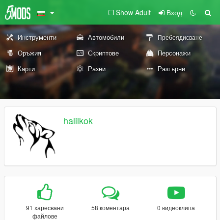
Show Adult
Вход
Инструменти
Автомобили
Пребоядисване
Оръжия
Скриптове
Персонажи
Карти
Разни
Разгърни
halilkok
91 харесвани
58 коментара
0 видеоклипа
файлове