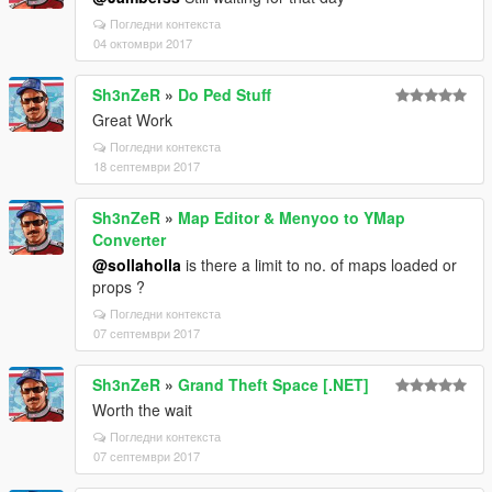
Погледни контекста
04 октомври 2017
Sh3nZeR
»
Do Ped Stuff
Great Work
Погледни контекста
18 септември 2017
Sh3nZeR
»
Map Editor & Menyoo to YMap
Converter
@sollaholla
is there a limit to no. of maps loaded or
props ?
Погледни контекста
07 септември 2017
Sh3nZeR
»
Grand Theft Space [.NET]
Worth the wait
Погледни контекста
07 септември 2017