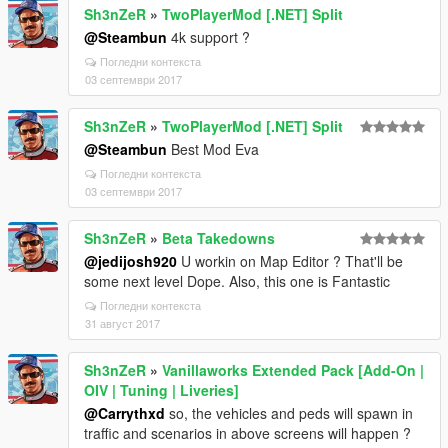
Sh3nZeR
»
TwoPlayerMod [.NET] Split
@Steambun
4k support ?
Погледни контекста
03 септември 2017
Sh3nZeR
»
TwoPlayerMod [.NET] Split
@Steambun
Best Mod Eva
Погледни контекста
03 септември 2017
Sh3nZeR
»
Beta Takedowns
@jedijosh920
U workin on Map Editor ? That'll be
some next level Dope. Also, this one is Fantastic
Погледни контекста
31 август 2017
Sh3nZeR
»
Vanillaworks Extended Pack [Add-On |
OIV | Tuning | Liveries]
@Carrythxd
so, the vehicles and peds will spawn in
traffic and scenarios in above screens will happen ?