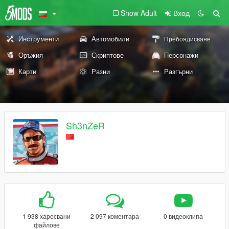
Show Adult
Вход
Инструменти
Автомобили
Пребоядисване
Оръжия
Скриптове
Персонажи
Карти
Разни
Разгърни
Sh3nZeR
1 938 харесвани
2 097 коментара
0 видеоклипа
файлове