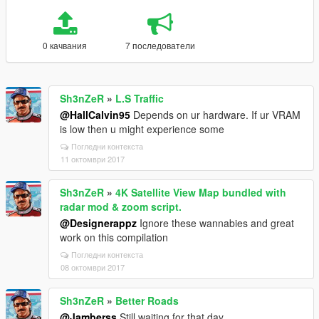
0 качвания
7 последователи
Sh3nZeR
»
L.S Traffic
@HallCalvin95
Depends on ur hardware. If ur VRAM
is low then u might experience some
Погледни контекста
11 октомври 2017
Sh3nZeR
»
4K Satellite View Map bundled with
radar mod & zoom script.
@Designerappz
Ignore these wannabies and great
work on this compilation
Погледни контекста
08 октомври 2017
Sh3nZeR
»
Better Roads
@Jamberss
Still waiting for that day