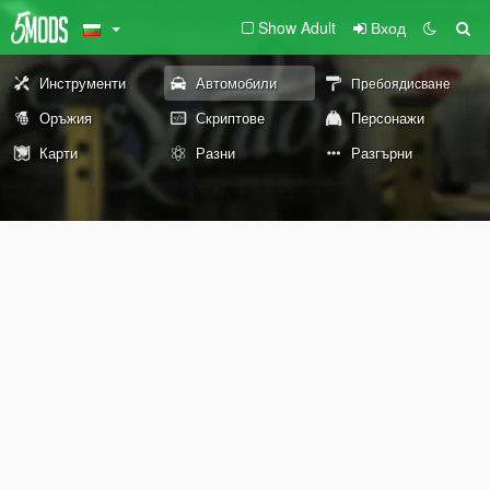
Show Adult
Вход
Инструменти
Автомобили
Пребоядисване
Оръжия
Скриптове
Персонажи
Карти
Разни
Разгърни