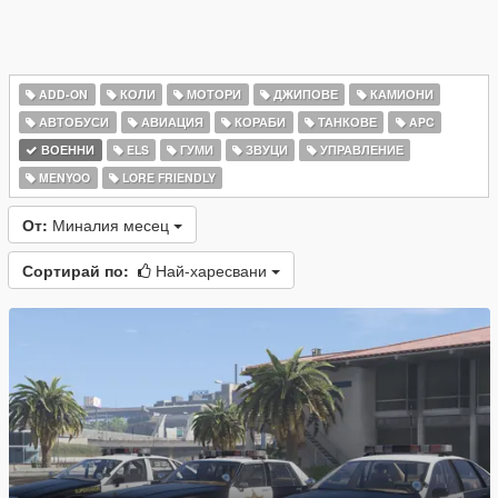
ADD-ON
КОЛИ
МОТОРИ
ДЖИПОВЕ
КАМИОНИ
АВТОБУСИ
АВИАЦИЯ
КОРАБИ
ТАНКОВЕ
APC
ВОЕННИ
ELS
ГУМИ
ЗВУЦИ
УПРАВЛЕНИЕ
MENYOO
LORE FRIENDLY
От:
Миналия месец
Сортирай по:
Най-харесвани