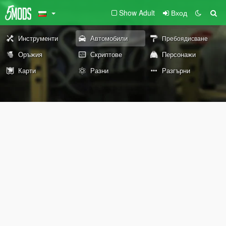
Show Adult
Вход
Инструменти
Автомобили
Пребоядисване
Оръжия
Скриптове
Персонажи
Карти
Разни
Разгърни