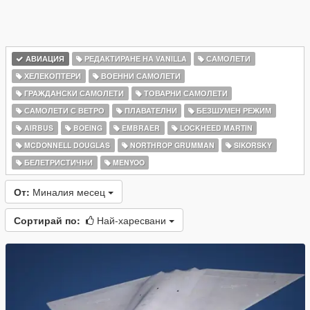
АВИАЦИЯ
РЕДАКТИРАНЕ НА VANILLA
САМОЛЕТИ
ХЕЛЕКОПТЕРИ
ВОЕННИ САМОЛЕТИ
ГРАЖДАНСКИ САМОЛЕТИ
ТОВАРНИ САМОЛЕТИ
САМОЛЕТИ С ВЕТРО
ПЛАВАТЕЛНИ
БЕЗШУМЕН РЕЖИМ
AIRBUS
BOEING
EMBRAER
LOCKHEED MARTIN
MCDONNELL DOUGLAS
NORTHROP GRUMMAN
SIKORSKY
БЕЛЕТРИСТИЧНИ
MENYOO
От:
Миналия месец
Сортирай по:
Най-харесвани