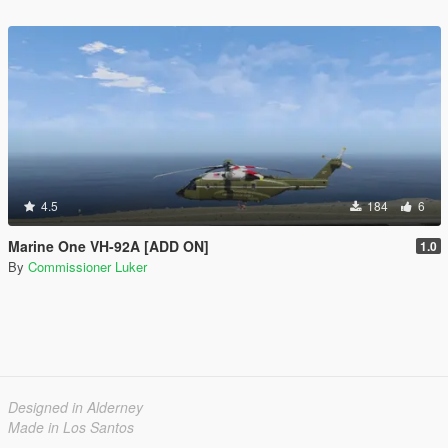
4.5
184
6
Marine One VH-92A [ADD ON]
1.0
By
Commissioner Luker
Designed in Alderney
Made in Los Santos