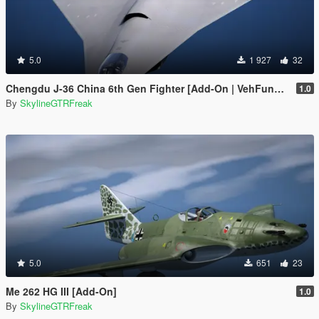
5.0
1 927
32
Chengdu J-36 China 6th Gen Fighter [Add-On | VehFuncs V]
1.0
By
SkylineGTRFreak
5.0
651
23
Me 262 HG III [Add-On]
1.0
By
SkylineGTRFreak