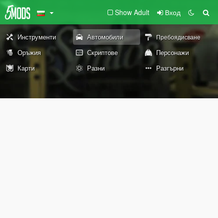
Show Adult
Вход
Инструменти
Автомобили
Пребоядисване
Оръжия
Скриптове
Персонажи
Карти
Разни
Разгърни