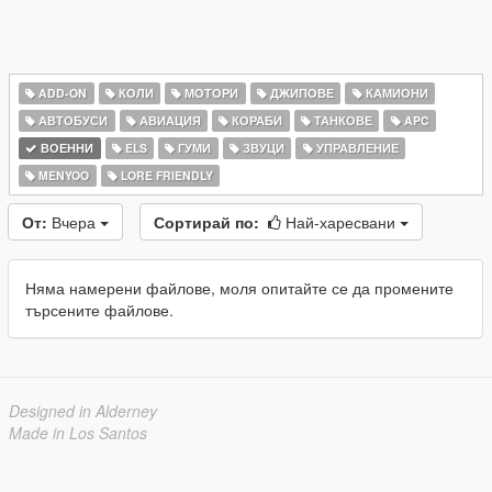
ADD-ON
КОЛИ
МОТОРИ
ДЖИПОВЕ
КАМИОНИ
АВТОБУСИ
АВИАЦИЯ
КОРАБИ
ТАНКОВЕ
APC
ВОЕННИ
ELS
ГУМИ
ЗВУЦИ
УПРАВЛЕНИЕ
MENYOO
LORE FRIENDLY
От:
Вчера
Сортирай по:
Най-харесвани
Няма намерени файлове, моля опитайте се да промените
търсените файлове.
Designed in Alderney
Made in Los Santos