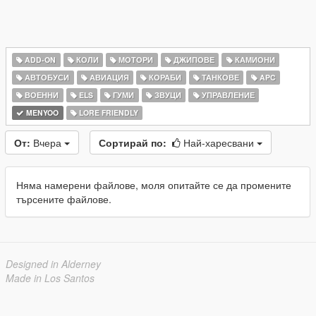
ADD-ON
КОЛИ
МОТОРИ
ДЖИПОВЕ
КАМИОНИ
АВТОБУСИ
АВИАЦИЯ
КОРАБИ
ТАНКОВЕ
APC
ВОЕННИ
ELS
ГУМИ
ЗВУЦИ
УПРАВЛЕНИЕ
MENYOO
LORE FRIENDLY
От:
Вчера
Сортирай по:
Най-харесвани
Няма намерени файлове, моля опитайте се да промените
търсените файлове.
Designed in Alderney
Made in Los Santos