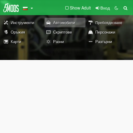
Show Adult
Вход
Инструменти
Автомобили
Пребоядисване
Оръжия
Скриптове
Персонажи
Карти
Разни
Разгърни