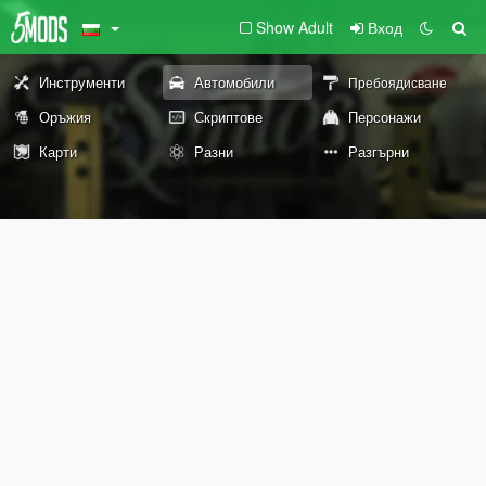
Show Adult
Вход
Инструменти
Автомобили
Пребоядисване
Оръжия
Скриптове
Персонажи
Карти
Разни
Разгърни