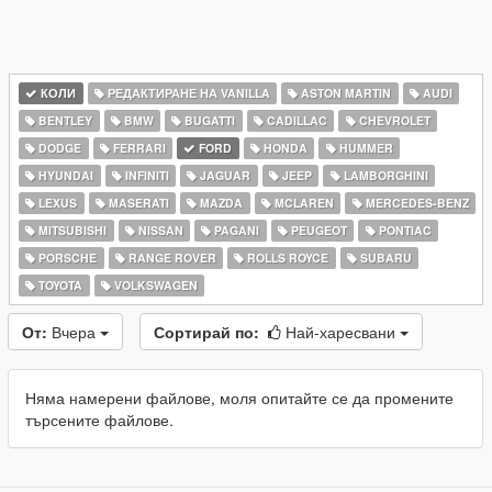
КОЛИ
РЕДАКТИРАНЕ НА VANILLA
ASTON MARTIN
AUDI
BENTLEY
BMW
BUGATTI
CADILLAC
CHEVROLET
DODGE
FERRARI
FORD
HONDA
HUMMER
HYUNDAI
INFINITI
JAGUAR
JEEP
LAMBORGHINI
LEXUS
MASERATI
MAZDA
MCLAREN
MERCEDES-BENZ
MITSUBISHI
NISSAN
PAGANI
PEUGEOT
PONTIAC
PORSCHE
RANGE ROVER
ROLLS ROYCE
SUBARU
TOYOTA
VOLKSWAGEN
От:
Вчера
Сортирай по:
Най-харесвани
Няма намерени файлове, моля опитайте се да промените
търсените файлове.