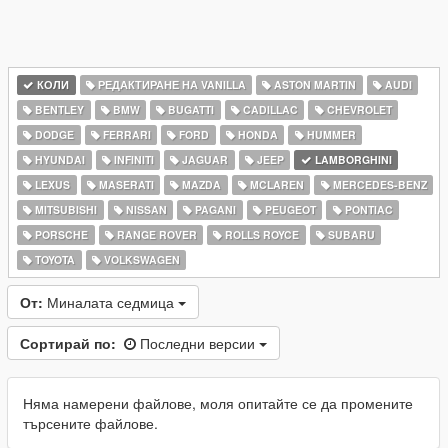
КОЛИ
РЕДАКТИРАНЕ НА VANILLA
ASTON MARTIN
AUDI
BENTLEY
BMW
BUGATTI
CADILLAC
CHEVROLET
DODGE
FERRARI
FORD
HONDA
HUMMER
HYUNDAI
INFINITI
JAGUAR
JEEP
LAMBORGHINI
LEXUS
MASERATI
MAZDA
MCLAREN
MERCEDES-BENZ
MITSUBISHI
NISSAN
PAGANI
PEUGEOT
PONTIAC
PORSCHE
RANGE ROVER
ROLLS ROYCE
SUBARU
TOYOTA
VOLKSWAGEN
От:
Миналата седмица
Сортирай по:
Последни версии
Няма намерени файлове, моля опитайте се да промените
търсените файлове.