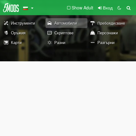
Show Adult
Вход
Инструменти
Автомобили
Пребоядисване
Оръжия
Скриптове
Персонажи
Карти
Разни
Разгърни