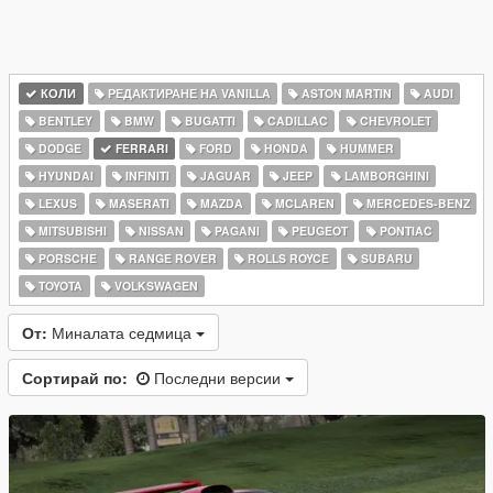
КОЛИ
РЕДАКТИРАНЕ НА VANILLA
ASTON MARTIN
AUDI
BENTLEY
BMW
BUGATTI
CADILLAC
CHEVROLET
DODGE
FERRARI
FORD
HONDA
HUMMER
HYUNDAI
INFINITI
JAGUAR
JEEP
LAMBORGHINI
LEXUS
MASERATI
MAZDA
MCLAREN
MERCEDES-BENZ
MITSUBISHI
NISSAN
PAGANI
PEUGEOT
PONTIAC
PORSCHE
RANGE ROVER
ROLLS ROYCE
SUBARU
TOYOTA
VOLKSWAGEN
От:
Миналата седмица
Сортирай по:
Последни версии