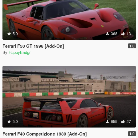
5.0
368
13
Ferrari F50 GT 1996 [Add-On]
1.0
By
HappyEndgr
5.0
655
27
Ferrari F40 Competizione 1989 [Add-On]
1.0