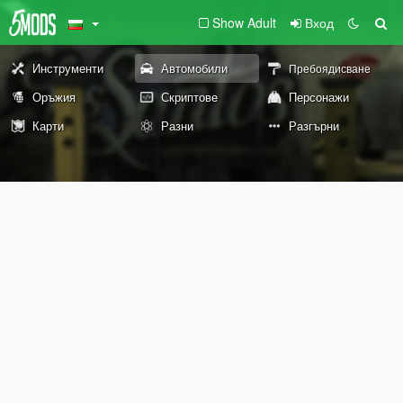
Show Adult
Вход
Инструменти
Автомобили
Пребоядисване
Оръжия
Скриптове
Персонажи
Карти
Разни
Разгърни