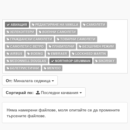
АВИАЦИЯ
РЕДАКТИРАНЕ НА VANILLA
САМОЛЕТИ
ХЕЛЕКОПТЕРИ
ВОЕННИ САМОЛЕТИ
ГРАЖДАНСКИ САМОЛЕТИ
ТОВАРНИ САМОЛЕТИ
САМОЛЕТИ С ВЕТРО
ПЛАВАТЕЛНИ
БЕЗШУМЕН РЕЖИМ
AIRBUS
BOEING
EMBRAER
LOCKHEED MARTIN
MCDONNELL DOUGLAS
NORTHROP GRUMMAN
SIKORSKY
БЕЛЕТРИСТИЧНИ
MENYOO
От:
Миналата седмица
Сортирай по:
Последни качвания
Няма намерени файлове, моля опитайте се да промените
търсените файлове.