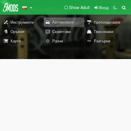
Show Adult
Вход
Инструменти
Автомобили
Пребоядисване
Оръжия
Скриптове
Персонажи
Карти
Разни
Разгърни