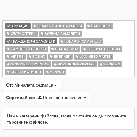
АВИАЦИЯ
РЕДАКТИРАНЕ НА VANILLA
САМОЛЕТИ
ХЕЛЕКОПТЕРИ
ВОЕННИ САМОЛЕТИ
ГРАЖДАНСКИ САМОЛЕТИ
ТОВАРНИ САМОЛЕТИ
САМОЛЕТИ С ВЕТРО
ПЛАВАТЕЛНИ
БЕЗШУМЕН РЕЖИМ
AIRBUS
BOEING
EMBRAER
LOCKHEED MARTIN
MCDONNELL DOUGLAS
NORTHROP GRUMMAN
SIKORSKY
БЕЛЕТРИСТИЧНИ
MENYOO
От:
Миналата седмица
Сортирай по:
Последни качвания
Няма намерени файлове, моля опитайте се да промените
търсените файлове.