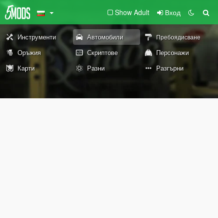
Show Adult
Вход
Инструменти
Автомобили
Пребоядисване
Оръжия
Скриптове
Персонажи
Карти
Разни
Разгърни