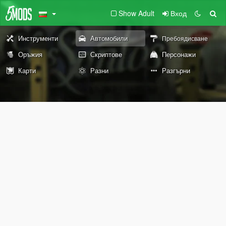
Show Adult
Вход
Инструменти
Автомобили
Пребоядисване
Оръжия
Скриптове
Персонажи
Карти
Разни
Разгърни