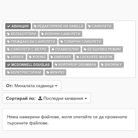
АВИАЦИЯ
РЕДАКТИРАНЕ НА VANILLA
САМОЛЕТИ
ХЕЛЕКОПТЕРИ
ВОЕННИ САМОЛЕТИ
ГРАЖДАНСКИ САМОЛЕТИ
ТОВАРНИ САМОЛЕТИ
САМОЛЕТИ С ВЕТРО
ПЛАВАТЕЛНИ
БЕЗШУМЕН РЕЖИМ
AIRBUS
BOEING
EMBRAER
LOCKHEED MARTIN
MCDONNELL DOUGLAS
NORTHROP GRUMMAN
SIKORSKY
БЕЛЕТРИСТИЧНИ
MENYOO
От:
Миналата седмица
Сортирай по:
Последни качвания
Няма намерени файлове, моля опитайте се да промените
търсените файлове.