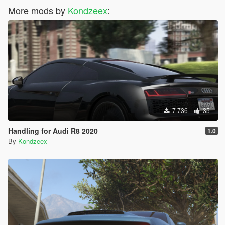
More mods by
Kondzeex
:
7 736
35
Handling for Audi R8 2020
1.0
By
Kondzeex