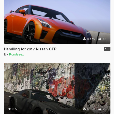
5 460
18
Handling for 2017 Nissan GTR
1.0
By
Kondzeex
0.5
6 998
29