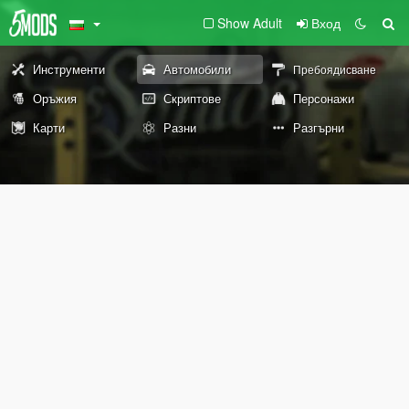
Show Adult
Вход
Инструменти
Автомобили
Пребоядисване
Оръжия
Скриптове
Персонажи
Карти
Разни
Разгърни