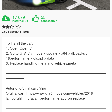
17 079
55
Изтегления
Харесвания
2.5 / 5 звезди (1 вот)
To install the car:
1. Open OpenIV
2. Go to GTA V > mods > update > x64 > dlcpacks >
18performante > dlc.rpf > data
3. Replace handling.meta and vehicles.meta
==================================================
=========
Autor of orginal car : Ying
Orginal car : https://www.gta5-mods.com/vehicles/2018-
lamborghini-huracan-performante-add-on-replace
==================================================