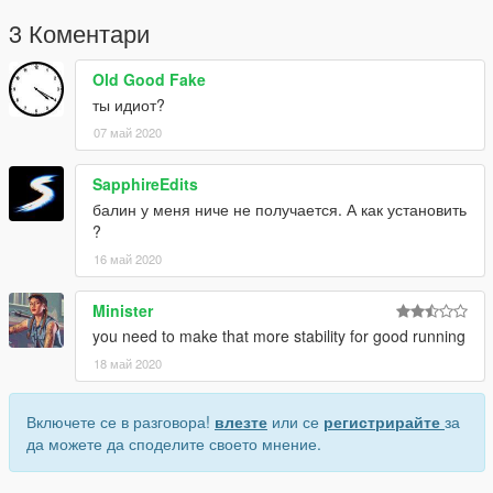
3 Коментари
Old Good Fake
ты идиот?
07 май 2020
SapphireEdits
балин у меня ниче не получается. А как установить
?
16 май 2020
Minister
you need to make that more stability for good running
18 май 2020
Включете се в разговора!
влезте
или се
регистрирайте
за
да можете да споделите своето мнение.