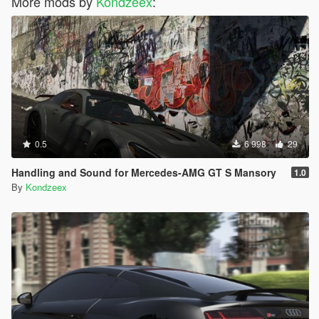
More mods by
Kondzeex
:
0.5
6 998
29
Handling and Sound for Mercedes-AMG GT S Mansory
1.0
By
Kondzeex