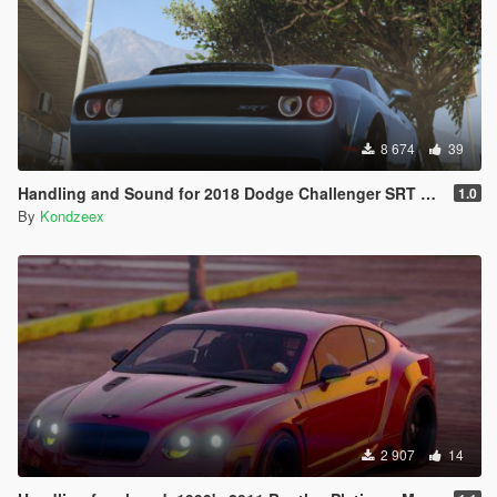
8 674
39
Handling and Sound for 2018 Dodge Challenger SRT Demon
1.0
By
Kondzeex
2 907
14