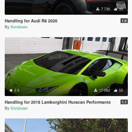
7 736
35
Handling for Audi R8 2020
1.0
By
Kondzeex
2.5
17 082
55
Handling for 2018 Lamborghini Huracan Performante
1.1
By
Kondzeex