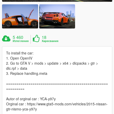
5 460
18
Изтегления
Харесвания
To install the car:
1. Open OpenIV
2. Go to GTA V > mods > update > x64 > dlcpacks > gtr >
dlc.rpf > data
3. Replace handling.meta
==================================================
=========
Autor of orginal car : YCA-y97y
Orginal car : https://www.gta5-mods.com/vehicles/2015-nissan-
gtr-nismo-yca-y97y