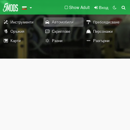
Show Adult
Вход
Инструменти
Автомобили
Пребоядисване
Оръжия
Скриптове
Персонажи
Карти
Разни
Разгърни