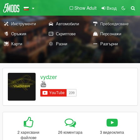
Show Adult
Вход
Инструменти
Автомобили
Пребоядисване
Оръжия
Скриптове
Персонажи
Карти
Разни
Разгърни
vydzer
2 харесвани
26 коментара
3 видеоклипа
файлове