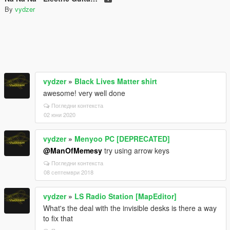
By
vydzer
vydzer
»
Black Lives Matter shirt
awesome! very well done
Погледни контекста
02 юни 2020
vydzer
»
Menyoo PC [DEPRECATED]
@ManOfMemesy
try using arrow keys
Погледни контекста
08 септември 2018
vydzer
»
LS Radio Station [MapEditor]
What's the deal with the invisible desks is there a way
to fix that