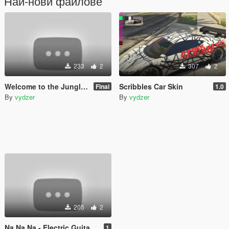
Най-нови файлове
233
2
307
2
Welcome to the Jungle electric guitar sound
Scribbles Car Skin
Final
1.0
By
vydzer
By
vydzer
205
2
Na Na Na - Electric Guitar Sound
1