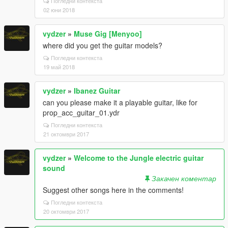
Погледни контекста
02 юни 2018
vydzer
»
Muse Gig [Menyoo]
where did you get the guitar models?
Погледни контекста
19 май 2018
vydzer
»
Ibanez Guitar
can you please make it a playable guitar, like for
prop_acc_guitar_01.ydr
Погледни контекста
21 октомври 2017
vydzer
»
Welcome to the Jungle electric guitar
sound
Закачен коментар
Suggest other songs here in the comments!
Погледни контекста
20 октомври 2017