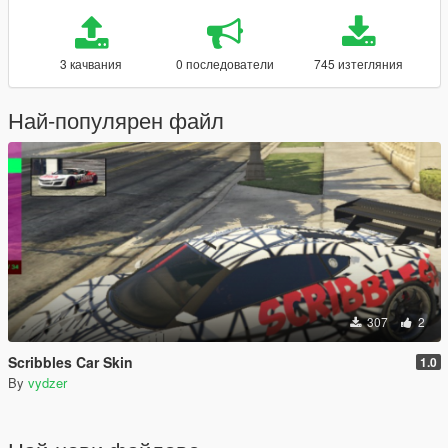
3 качвания
0 последователи
745 изтегляния
Най-популярен файл
307
2
Scribbles Car Skin
1.0
By
vydzer