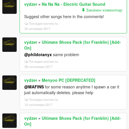
vydzer
»
Na Na Na - Electric Guitar Sound
Закачен коментар
Suggest other songs here in the comments!
Погледни контекста
20 октомври 2017
vydzer
»
Ultimate Shoes Pack (for Franklin) [Add-
On]
@phildotanyx
same problem
Погледни контекста
28 септември 2017
vydzer
»
Menyoo PC [DEPRECATED]
@MAFINS
for some reason anytime I spawn a car it
just automatically deletes. please help
Погледни контекста
10 септември 2017
vydzer
»
Ultimate Shoes Pack (for Franklin) [Add-
On]