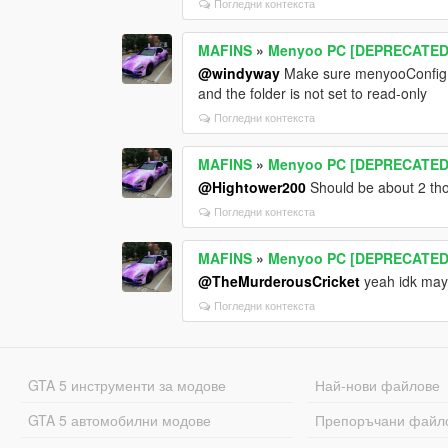
Погледни контекста
MAFINS
»
Menyoo PC [DEPRECATED
@windyway
Make sure menyooConfig has
and the folder is not set to read-only
Погледни контекста
MAFINS
»
Menyoo PC [DEPRECATED
@Hightower200
Should be about 2 th
Погледни контекста
MAFINS
»
Menyoo PC [DEPRECATED
@TheMurderousCricket
yeah idk may
Погледни контекста
GTA 5 инструменти за модове
Най-нови файлове
GTA 5 автомобилни модове
Препоръчани файл