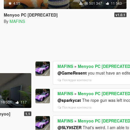
4.55
16 501 347
11 543
Menyoo PC [DEPRECATED]
v1.0.1
By
MAFINS
MAFINS
»
Menyoo PC [DEPRECATED
@GameResent
you must have an edite
Погледни контекста
MAFINS
»
Menyoo PC [DEPRECATED
@sparkycat
The rope gun was left incomp
16 301
117
Погледни контекста
nyoo]
1.1
MAFINS
»
Menyoo PC [DEPRECATED
@SLY95ZER
That's weird. I am able to 