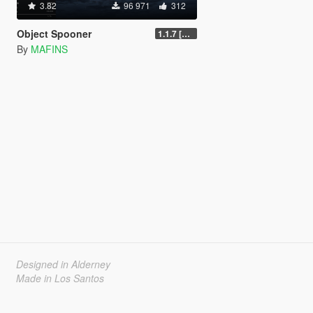
3.82
96 971
312
Object Spooner
1.1.7 [FINAL]
By
MAFINS
Designed in Alderney
Made in Los Santos