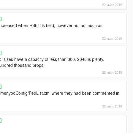
22 март 2019
]
creased when RShift is held, however not as much as
22 март 2019
]
l sizes have a capacity of less than 300. 2048 is plenty.
a hundred thousand props.
22 март 2019
]
 menyooConfig/PedList.xml where they had been commented in
22 март 2019
]