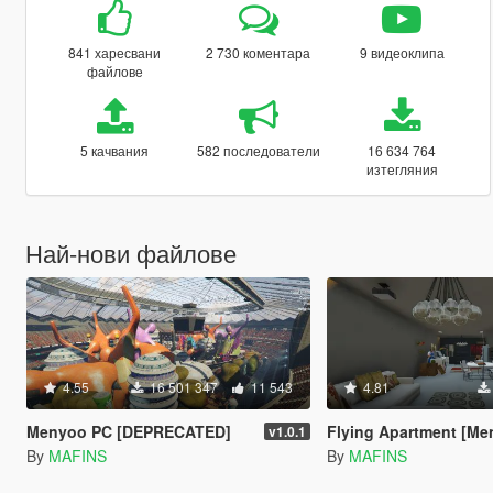
841 харесвани
2 730 коментара
9 видеоклипа
файлове
5 качвания
582 последователи
16 634 764
изтегляния
Най-нови файлове
4.55
16 501 347
11 543
4.81
Menyoo PC [DEPRECATED]
Flying Apartment [Me
v1.0.1
By
MAFINS
By
MAFINS