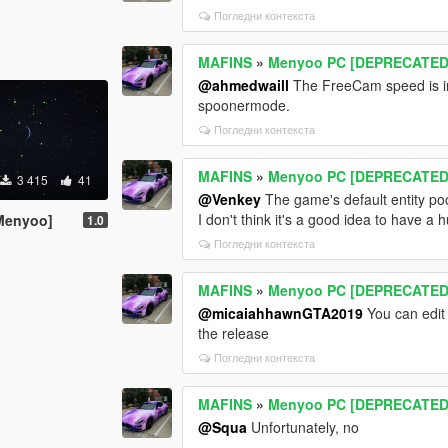
Погледни контекста
MAFINS
»
Menyoo PC [DEPRECATED
@ahmedwaill
The FreeCam speed is in
spoonermode.
Погледни контекста
MAFINS
»
Menyoo PC [DEPRECATED
3 415
41
@Venkey
The game's default entity poo
I don't think it's a good idea to have 
[Menyoo]
1.0
Погледни контекста
MAFINS
»
Menyoo PC [DEPRECATED
@micaiahhawnGTA2019
You can edit
the release
Погледни контекста
MAFINS
»
Menyoo PC [DEPRECATED
@Squa
Unfortunately, no