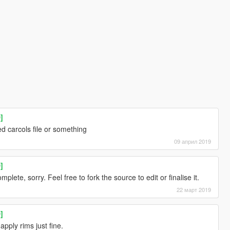
]
d carcols file or something
09 април 2019
]
lete, sorry. Feel free to fork the source to edit or finalise it.
22 март 2019
]
apply rims just fine.