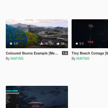
5.0
16 730
36
5.0
Coloured Stunts Example [Menyoo]
Tiny Beach Cottage 
1.0
By
MAFINS
By
MAFINS