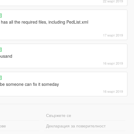
22 март 2019
]
 all the required files, including PedList.xml
17 март 2019
]
ousand
16 март 2019
]
be someone can fix it someday
16 март 2019
Свържете се
ове
Декларация за поверителност