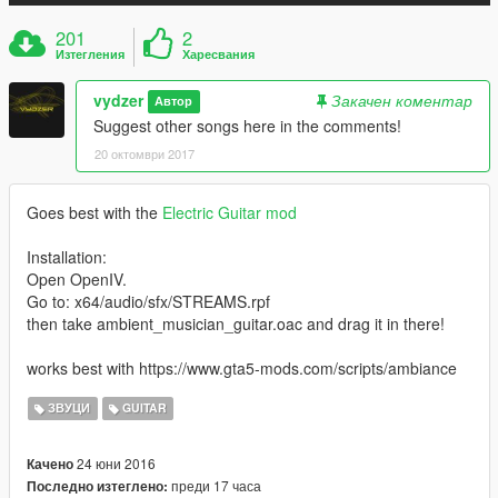
201
2
Изтегления
Харесвания
vydzer
Закачен коментар
Автор
Suggest other songs here in the comments!
20 октомври 2017
Goes best with the
Electric Guitar mod
Installation:
Open OpenIV.
Go to: x64/audio/sfx/STREAMS.rpf
then take ambient_musician_guitar.oac and drag it in there!
works best with https://www.gta5-mods.com/scripts/ambiance
ЗВУЦИ
GUITAR
24 юни 2016
Качено
преди 17 часа
Последно изтеглено: