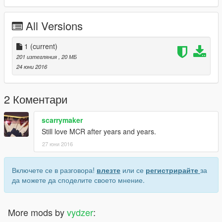
All Versions
1
(current)
201 изтегляния
, 20 МБ
24 юни 2016
2 Коментари
scarrymaker
Still love MCR after years and years.
27 юни 2016
Включете се в разговора!
влезте
или се
регистрирайте
за
да можете да споделите своето мнение.
More mods by
vydzer
: