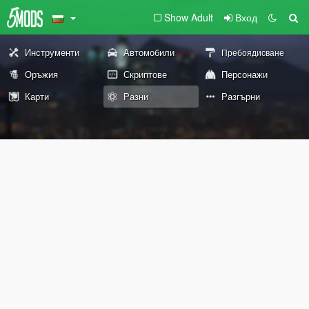
Show Adult
Вход
Инструменти
Автомобили
Пребоядисване
Оръжия
Скриптове
Персонажи
Карти
Разни
Разгърни