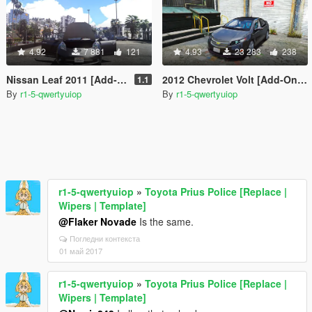
4.92
7 881
121
4.93
23 283
238
Nissan Leaf 2011 [Add-On / Replace]
2012 Chevrolet Volt [Add-On / Replace]
1.1
By
r1-5-qwertyuiop
By
r1-5-qwertyuiop
r1-5-qwertyuiop
»
Toyota Prius Police [Replace |
Wipers | Template]
@Flaker Novade
Is the same.
Погледни контекста
01 май 2017
r1-5-qwertyuiop
»
Toyota Prius Police [Replace |
Wipers | Template]