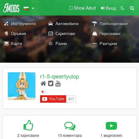
Show Adult
Вход
Инструменти
Автомобили
Пребоядисване
Оръжия
Скриптове
Персонажи
Карти
Разни
Разгърни
r1-5-qwertyuiop
2 харесвани
10 коментара
1 видеоклип