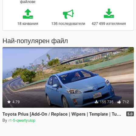
файлове
18 качвания
136 последователи
427 499 изтегляния
Най-популярен файл
4.79
155 735
712
Toyota Prius [Add-On / Replace | Wipers | Template | Tuning]
5.0
By
r1-5-qwertyuiop