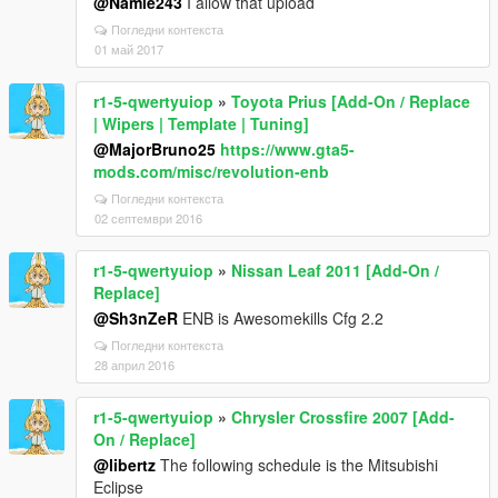
@Namie243
I allow that upload
Погледни контекста
01 май 2017
r1-5-qwertyuiop
»
Toyota Prius [Add-On / Replace
| Wipers | Template | Tuning]
@MajorBruno25
https://www.gta5-
mods.com/misc/revolution-enb
Погледни контекста
02 септември 2016
r1-5-qwertyuiop
»
Nissan Leaf 2011 [Add-On /
Replace]
@Sh3nZeR
ENB is Awesomekills Cfg 2.2
Погледни контекста
28 април 2016
r1-5-qwertyuiop
»
Chrysler Crossfire 2007 [Add-
On / Replace]
@libertz
The following schedule is the Mitsubishi
Eclipse