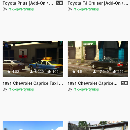
Toyota Prius [Add-On / Replace | Wipers | Template | Tuning]
Toyota FJ Cruiser [Add-On / Replace]
5.0
By
r1-5-qwertyuiop
By
r1-5-qwertyuiop
4.82
8 229
106
4.5
17 549
226
1991 Chevrolet Caprice Taxi [Add-On / Replace]
1991 Chevrolet Caprice [Add-On / Replace]
2.0
By
r1-5-qwertyuiop
By
r1-5-qwertyuiop