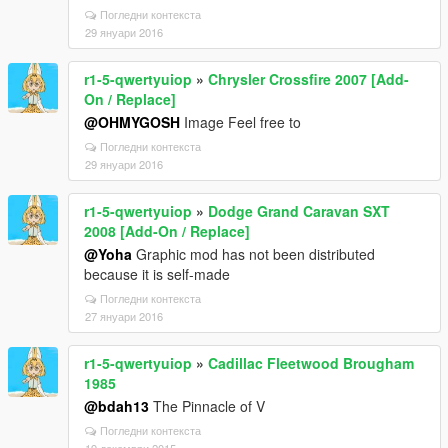
Погледни контекста
29 януари 2016
r1-5-qwertyuiop
»
Chrysler Crossfire 2007 [Add-
On / Replace]
@OHMYGOSH
Image Feel free to
Погледни контекста
29 януари 2016
r1-5-qwertyuiop
»
Dodge Grand Caravan SXT
2008 [Add-On / Replace]
@Yoha
Graphic mod has not been distributed
because it is self-made
Погледни контекста
27 януари 2016
r1-5-qwertyuiop
»
Cadillac Fleetwood Brougham
1985
@bdah13
The Pinnacle of V
Погледни контекста