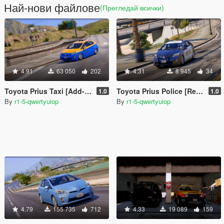
Най-нови файлове
(Прегледай всички)
4.91
63 050
202
4.31
8 945
34
Toyota Prius Taxi [Add-On / Replace | Wipers | Template]
Toyota Prius Police [Replace | Wipers | Template]
1.0
1.0
By
r1-5-qwertyuiop
By
r1-5-qwertyuiop
4.79
155 735
712
4.33
19 089
159