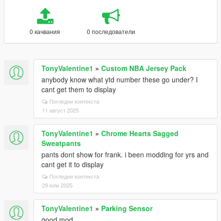
0 качвания
0 последователи
TonyValentine1
»
Custom NBA Jersey Pack
anybody know what ytd number these go under? I
cant get them to display
Погледни контекста
11 август 2025
TonyValentine1
»
Chrome Hearts Sagged
Sweatpants
pants dont show for frank. i been modding for yrs and
cant get it to display
Погледни контекста
29 юли 2025
TonyValentine1
»
Parking Sensor
good mod