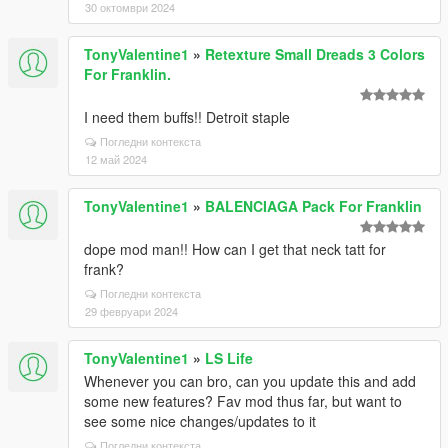
30 октомври 2024
TonyValentine1
»
Retexture Small Dreads 3 Colors
For Franklin.
I need them buffs!! Detroit staple
Погледни контекста
12 май 2024
TonyValentine1
»
BALENCIAGA Pack For Franklin
dope mod man!! How can I get that neck tatt for
frank?
Погледни контекста
29 февруари 2024
TonyValentine1
»
LS Life
Whenever you can bro, can you update this and add
some new features? Fav mod thus far, but want to
see some nice changes/updates to it
Погледни контекста