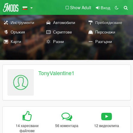
Show Adult
Вход
Инструменти
Автомобили
Пребоядисване
Оръжия
Скриптове
Персонажи
Карти
Разни
Разгърни
TonyValentine1
14 харесвани
56 коментара
12 видеоклипа
файлове