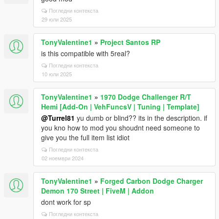
Погледни контекста
29 юли 2025
TonyValentine1
»
Project Santos RP
is this compatible with 5real?
Погледни контекста
10 юли 2025
TonyValentine1
»
1970 Dodge Challenger R/T
Hemi [Add-On | VehFuncsV | Tuning | Template]
@Turrel81
yu dumb or blind?? its in the description. if
you kno how to mod you shoudnt need someone to
give you the full item list idiot
Погледни контекста
02 ноември 2024
TonyValentine1
»
Forged Carbon Dodge Charger
Demon 170 Street | FiveM | Addon
dont work for sp
Погледни контекста