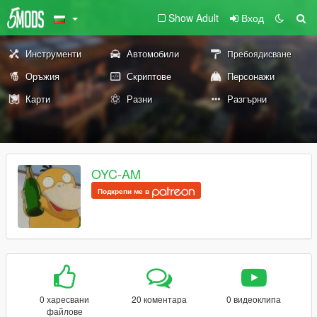
Show Adult
Вход
Инструменти
Автомобили
Пребоядисване
Оръжия
Скриптове
Персонажи
Карти
Разни
Разгърни
OYC-AM
Подкрепи ме в
0 харесвани
20 коментара
0 видеоклипа
файлове