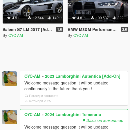
4.91
12 644
149
4.8
109 537
322
Saleen S7 LM 2017 [Add-On | Extras]
BMW M3&M Performance 2021 [Add-On | Extras]
1.0
2.0
By
OYC-AM
By
OYC-AM
OYC-AM
»
2023 Lamborghini Autentica [Add-On]
Welcome message question It will be updated
continuously in the future thank you！
Погледни контекста
25 октомври 2025
OYC-AM
»
2024 Lamborghini Temerario
Закачен коментар
Welcome message question It will be updated