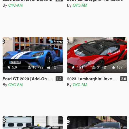
By
OYC-AM
By
OYC-AM
5.0
13 792
121
4.91
31 421
187
Ford GT 2020 [Add-On | Animated | Tuning]
2023 Lamborghini Invencible
1.0
2.0
By
OYC-AM
By
OYC-AM