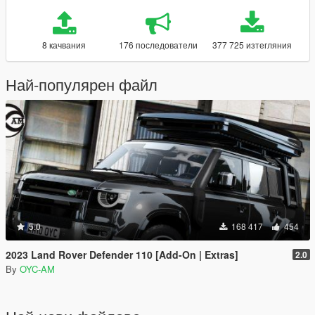
8 качвания
176 последователи
377 725 изтегляния
Най-популярен файл
5.0
168 417
454
2023 Land Rover Defender 110 [Add-On | Extras]
2.0
By
OYC-AM