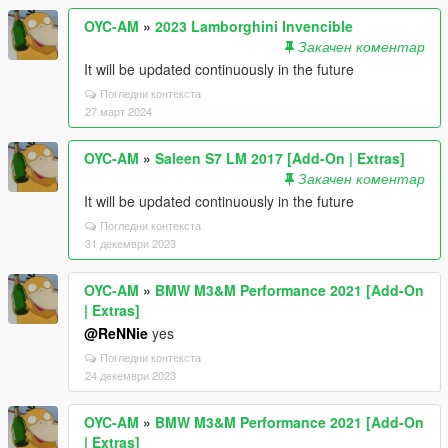
OYC-AM
»
2023 Lamborghini Invencible
Закачен коментар
It will be updated continuously in the future
Погледни контекста
27 март 2024
OYC-AM
»
Saleen S7 LM 2017 [Add-On | Extras]
Закачен коментар
It will be updated continuously in the future
Погледни контекста
31 декември 2023
OYC-AM
»
BMW M3&M Performance 2021 [Add-On
| Extras]
@ReNNie
yes
Погледни контекста
24 декември 2023
OYC-AM
»
BMW M3&M Performance 2021 [Add-On
| Extras]