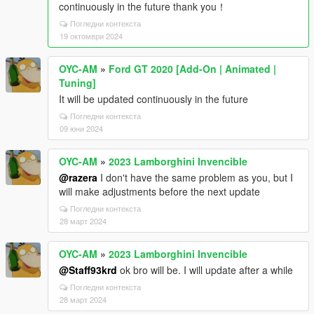
continuously in the future thank you！
Погледни контекста
19 октомври 2024
OYC-AM
»
Ford GT 2020 [Add-On | Animated |
Tuning]
It will be updated continuously in the future
Погледни контекста
09 юни 2024
OYC-AM
»
2023 Lamborghini Invencible
@razera
I don't have the same problem as you, but I
will make adjustments before the next update
Погледни контекста
28 март 2024
OYC-AM
»
2023 Lamborghini Invencible
@Staff93krd
ok bro will be. I will update after a while
Погледни контекста
28 март 2024