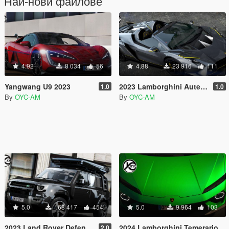
Най-нови файлове
4.92
8 034
56
4.88
23 916
111
Yangwang U9 2023
2023 Lamborghini Autentica [Add-On]
1.0
1.0
By
OYC-AM
By
OYC-AM
5.0
168 417
454
5.0
9 964
103
2023 Land Rover Defender 110 [Add-On | Extras]
2024 Lamborghini Temerario
2.0