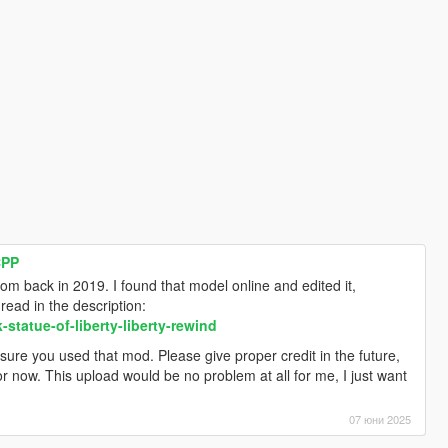
CPP
om back in 2019. I found that model online and edited it,
ead in the description:
tatue-of-liberty-liberty-rewind
sure you used that mod. Please give proper credit in the future,
r now. This upload would be no problem at all for me, I just want
07 юни 2025