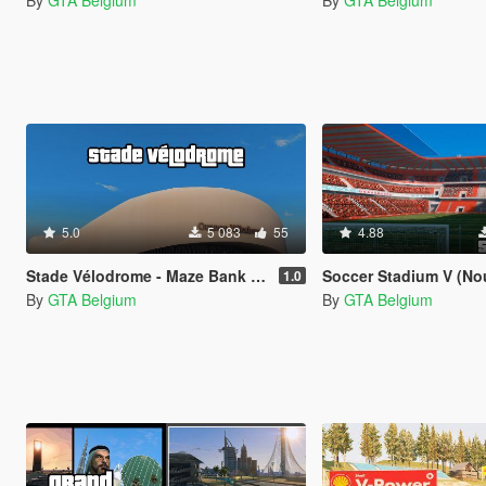
By
GTA Belgium
By
GTA Belgium
5.0
5 083
55
4.88
Stade Vélodrome - Maze Bank Arena REPLACE
Soccer Stadium V (Nouveau 
1.0
By
GTA Belgium
By
GTA Belgium