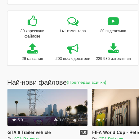
30 харесвани
141 коментара
20 видеоклипа
файлове
26 качвания
203 последователи
229 985 изтегляния
Най-нови файлове
(Прегледай всички)
5.0
1 807
27
5.0
GTA 6 Trailer vehicle
FIFA World Cup - Retro sh
1.0