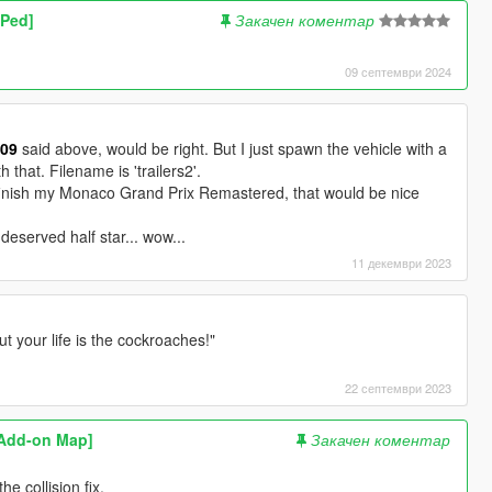
 Ped]
Закачен коментар
09 септември 2024
309
said above, would be right. But I just spawn the vehicle with a
h that. Filename is 'trailers2'.
finish my Monaco Grand Prix Remastered, that would be nice
deserved half star... wow...
11 декември 2023
t your life is the cockroaches!"
22 септември 2023
[Add-on Map]
Закачен коментар
e collision fix.