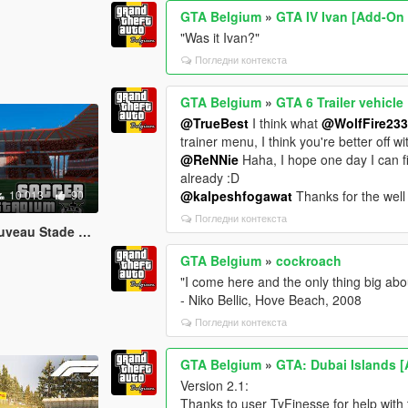
GTA Belgium
»
GTA IV Ivan [Add-On
"Was it Ivan?"
Погледни контекста
GTA Belgium
»
GTA 6 Trailer vehicle
@TrueBest
I think what
@WolfFire23
trainer menu, I think you're better off wit
@ReNNie
Haha, I hope one day I can 
already :D
10 013
90
@kalpeshfogawat
Thanks for the well 
Погледни контекста
Stade Sclessin)
GTA Belgium
»
cockroach
"I come here and the only thing big abou
- Niko Bellic, Hove Beach, 2008
Погледни контекста
GTA Belgium
»
GTA: Dubai Islands 
Version 2.1:
Thanks to user TyFinesse for help with th