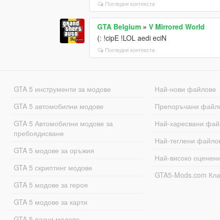
Погледни контекста
GTA Belgium
»
V Mirrored World
(: !cipE !LOL aedi eciN
Погледни контекста
GTA 5 инструменти за модове
Най-нови файлове
GTA 5 автомобилни модове
Препоръчани файл
GTA 5 Автомобилни модове за
Най-харесвани фай
пребоядисване
Най-теглени файло
GTA 5 модове за оръжия
Най-високо оценен
GTA 5 скриптинг модове
GTA5-Mods.com Кл
GTA 5 модове за героя
GTA 5 модове за карти
GTA 5 разни модове