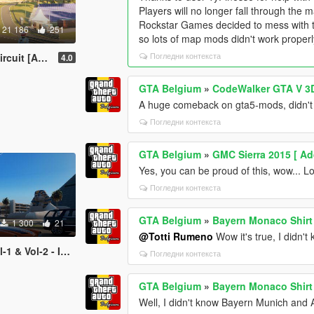
Players will no longer fall through the 
Rockstar Games decided to mess with th
21 186
251
so lots of map mods didn't work proper
Погледни контекста
Add-On Map]
4.0
GTA Belgium
»
CodeWalker GTA V 3D
A huge comeback on gta5-mods, didn't 
Погледни контекста
GTA Belgium
»
GMC Sierra 2015 [ Ad
Yes, you can be proud of this, wow... L
Погледни контекста
GTA Belgium
»
Bayern Monaco Shirt
1 300
21
@Totti Rumeno
Wow it's true, I didn't
 - Image Thumbnails
Погледни контекста
GTA Belgium
»
Bayern Monaco Shirt
Well, I didn't know Bayern Munich and