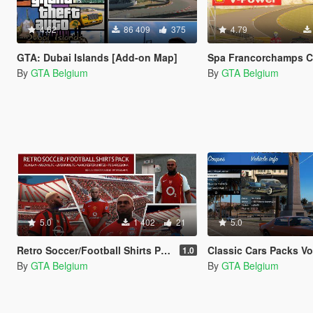
4.62
86 409
375
4.79
GTA: Dubai Islands [Add-on Map]
Spa Francorchamps Circuit [
By
GTA Belgium
By
GTA Belgium
5.0
1 402
21
5.0
Retro Soccer/Football Shirts Pack - Franklin
Classic Cars Packs Vol-1 & Vol-2
1.0
By
GTA Belgium
By
GTA Belgium