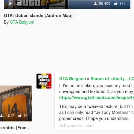
4.62
86 409
375
GTA: Dubai Islands [Add-on Map]
By
GTA Belgium
GTA Belgium
»
Statue of Liberty - L
If I'm not mistaken, you used my mod fr
unwrapped and textured it, as you may r
https://www.gta5-mods.com/maps/4k-s
This may be a tweaked texture, but I'm 
as I can only read "by Tony Montana" fo
1 012
16
proper credit. I hope you understand.
Погледни контекста
irts (Franklin)