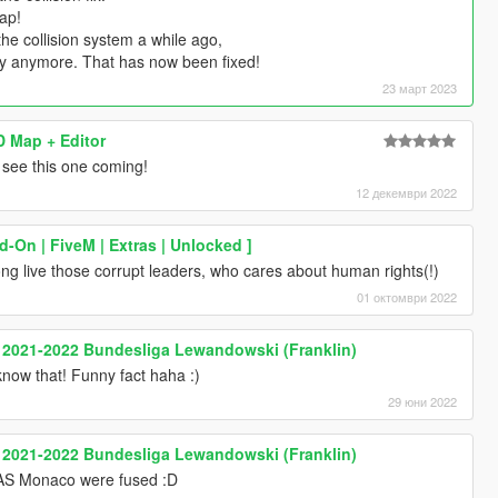
map!
e collision system a while ago,
ly anymore. That has now been fixed!
23 март 2023
 Map + Editor
see this one coming!
12 декември 2022
d-On | FiveM | Extras | Unlocked ]
ong live those corrupt leaders, who cares about human rights(!)
01 октомври 2022
 2021-2022 Bundesliga Lewandowski (Franklin)
 know that! Funny fact haha :)
29 юни 2022
 2021-2022 Bundesliga Lewandowski (Franklin)
 AS Monaco were fused :D