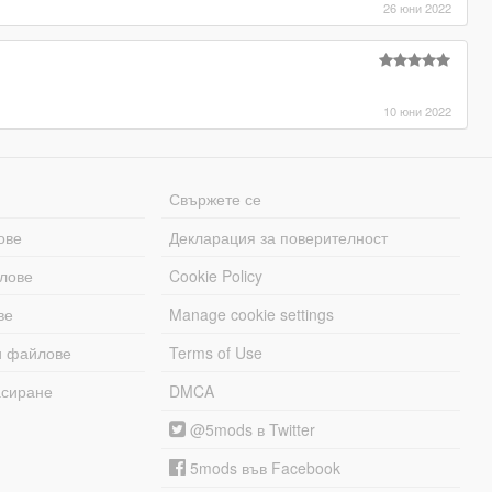
26 юни 2022
10 юни 2022
Свържете се
ове
Декларация за поверителност
лове
Cookie Policy
ве
Manage cookie settings
и файлове
Terms of Use
асиране
DMCA
@5mods в Twitter
5mods във Facebook