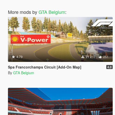
More mods by
GTA Belgium
:
4.79
21 217
251
Spa Francorchamps Circuit [Add-On Map]
4.0
By
GTA Belgium