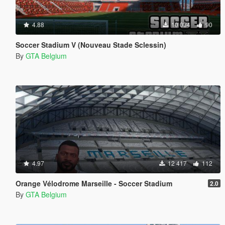
4.88
10 034
90
Soccer Stadium V (Nouveau Stade Sclessin)
By
GTA Belgium
4.97
12 417
112
Orange Vélodrome Marseille - Soccer Stadium
2.0
By
GTA Belgium