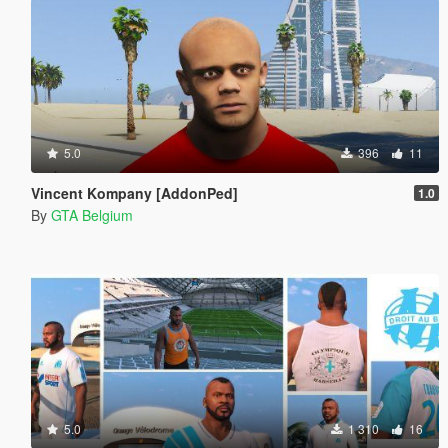
5.0
396
11
Vincent Kompany [AddonPed]
1.0
By
GTA Belgium
5.0
1 310
16