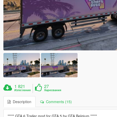
1 821
27
Изтегления
Харесвания
Description
Comments (15)
***** GTA 6 Trailer mod for GTA 5 by GTA Belgium *****