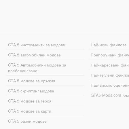
GTA 5 инструменти за модове
Най-нови файлове
GTA 5 автомобилни модове
Препоръчани файл
GTA 5 Автомобилни модове за
Най-харесвани фай
пребоядисване
Най-теглени файло
GTA 5 модове за оръжия
Най-високо оценен
GTA 5 скриптинг модове
GTA5-Mods.com Кл
GTA 5 модове за героя
GTA 5 модове за карти
GTA 5 разни модове