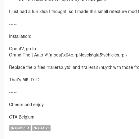
I just had a fun idea I thought, so I made this small retexture mod f
-----
Installation:
OpenIV, go to
Grand Theft Auto V\(mods)\x64e.rpf\levels\gta5\vehicles.rpf\
Replace the 2 files 'trailers2.ytd' and 'trailers2+hi.ytd' with those fr
That's All! :D :D
-----
Cheers and enjoy
GTA Belgium
ЛИВРЕИ
GTA VI