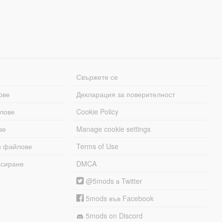
Свържете се
ове
Декларация за поверителност
лове
Cookie Policy
ве
Manage cookie settings
и файлове
Terms of Use
асиране
DMCA
@5mods в Twitter
5mods във Facebook
5mods on Discord