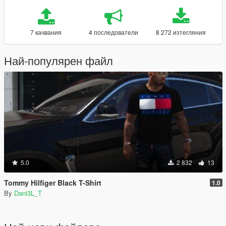
7 качвания
4 последователи
8 272 изтегляния
Най-популярен файл
5.0
2 832
13
Tommy Hilfiger Black T-Shirt
1.0
By
Dani3L_T