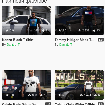
Най-нови файлове
5.0
480
2
5.0
2 832
13
Kenzo Black T-Shirt
Tommy Hilfiger Black T-Shirt
1.0
By
Dani3L_T
By
Dani3L_T
5.0
893
10
5.0
1 474
6
Calvin Klein White World T-Shirt
Calvin Klein White T-Shirt
1.0
1.0