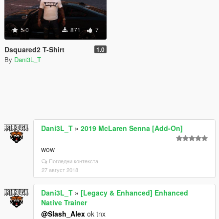
5.0
871
7
Dsquared2 T-Shirt
1.0
By
Dani3L_T
Dani3L_T
»
2019 McLaren Senna [Add-On]
wow
Погледни контекста
27 август 2018
Dani3L_T
»
[Legacy & Enhanced] Enhanced
Native Trainer
@Slash_Alex
ok tnx