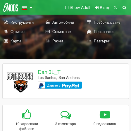
Show Adult
Вход
Инструменти
Автомобили
Пребоядисване
Оръжия
Скриптове
Персонажи
Карти
Разни
Разгърни
Dani3L_T
Los Santos, San Andreas
Дарете с
19 харесвани
3 коментара
0 видеоклипа
файлове