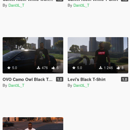
By
Dani3L_T
By
Dani3L_T
5.0
476
5
5.0
1 246
8
OVO Camo Owl Black T-Shirt
Levi's Black T-Shirt
1.0
1.0
By
Dani3L_T
By
Dani3L_T