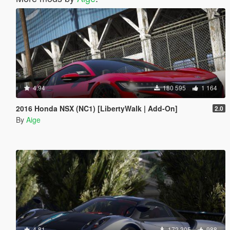
4.94
180 595
1 164
2016 Honda NSX (NC1) [LibertyWalk | Add-On]
2.0
By
Aige
4.81
172 305
988