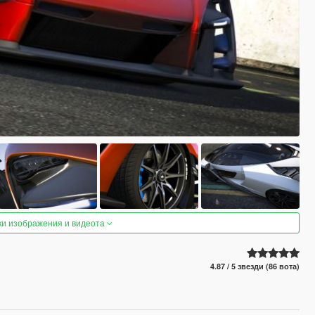
ки изображения и видеота
4.87 / 5 звезди (86 вота)