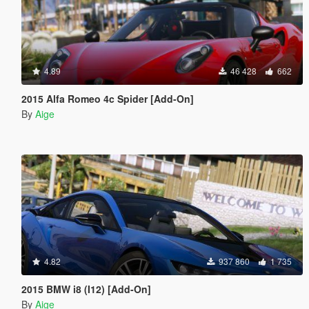
4.89
46 428
662
2015 Alfa Romeo 4c Spider [Add-On]
By
Aige
4.82
937 860
1 735
2015 BMW i8 (I12) [Add-On]
By
Aige