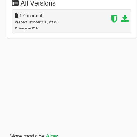
All Versions
1.0
(current)
241 968 изтегляния
, 20 МБ
25 август 2018
More mods by
Aige
: