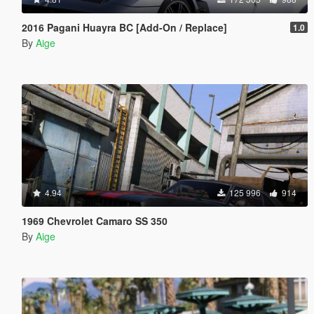
2016 Pagani Huayra BC [Add-On / Replace]
1.0
By
Aige
4.94
125 996
914
1969 Chevrolet Camaro SS 350
By
Aige