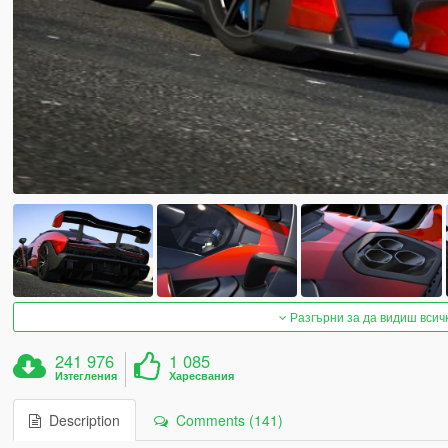
Разгърни за да видиш всич
241 976
1 085
Изтегления
Харесвания
Description
Comments (141)