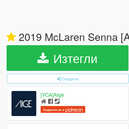
2019 McLaren Senna [
Изтегли
Сподели
[YCA]Aige
Подкрепи ме в