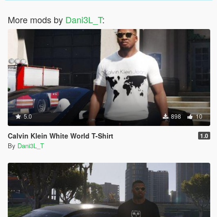
More mods by
Dani3L_T
:
5.0
898
10
Calvin Klein White World T-Shirt
1.0
By
Dani3L_T