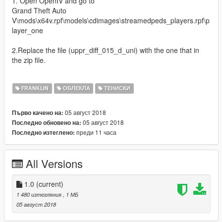
1. Open OpenIV and go to
Grand Theft Auto
V\mods\x64v.rpf\models\cdimages\streamedpeds_players.rpf\p
layer_one
2.Replace the file (uppr_diff_015_d_uni) with the one that in
the zip file.
FRANKLIN
ОБЛЕКЛА
ТЕНИСКИ
05 август 2018
Първо качено на:
05 август 2018
Последно обновено на:
преди 11 часа
Последно изтеглено:
All Versions
1.0
(current)
1 480 изтегляния
, 1 МБ
05 август 2018