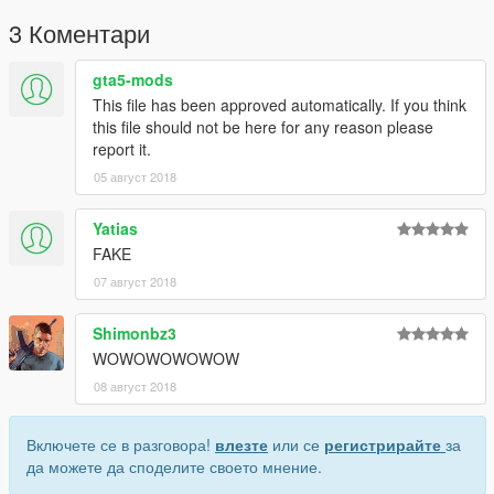
3 Коментари
gta5-mods
This file has been approved automatically. If you think
this file should not be here for any reason please
report it.
05 август 2018
Yatias
FAKE
07 август 2018
Shimonbz3
WOWOWOWOWOW
08 август 2018
Включете се в разговора!
влезте
или се
регистрирайте
за
да можете да споделите своето мнение.