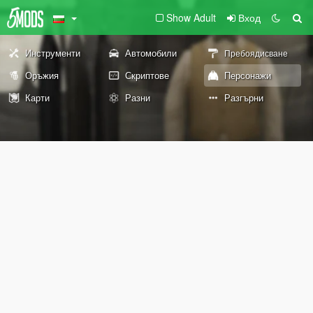
Show Adult
Вход
Инструменти
Автомобили
Пребоядисване
Оръжия
Скриптове
Персонажи
Карти
Разни
Разгърни