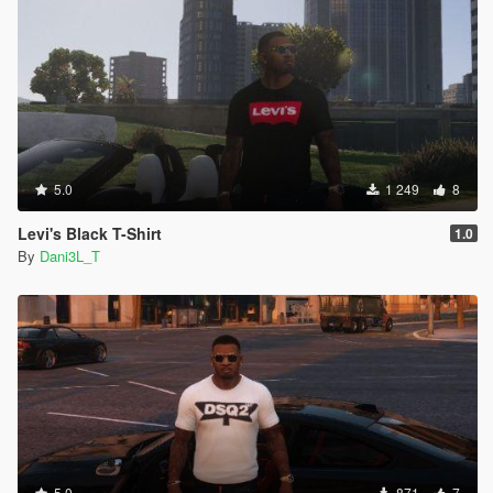
5.0
1 249
8
Levi's Black T-Shirt
1.0
By
Dani3L_T
5.0
871
7