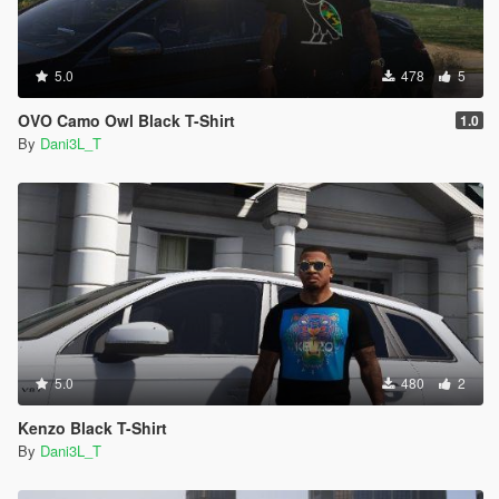
5.0
478
5
OVO Camo Owl Black T-Shirt
1.0
By
Dani3L_T
5.0
480
2
Kenzo Black T-Shirt
By
Dani3L_T