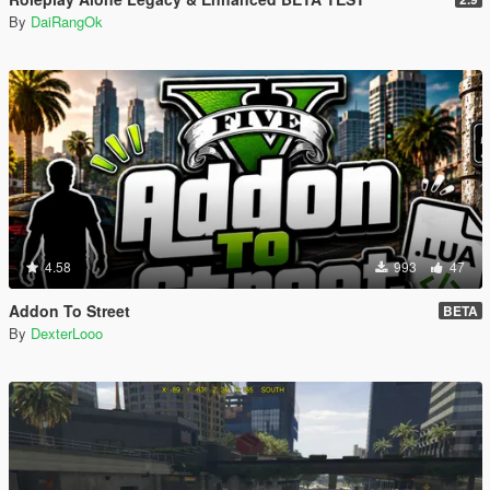
By
DaiRangOk
4.58
993
47
Addon To Street
BETA
By
DexterLooo