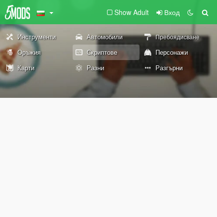
Show Adult
Вход
Инструменти
Автомобили
Пребоядисване
Оръжия
Скриптове
Персонажи
Карти
Разни
Разгърни