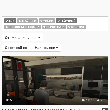
LUA
ТРАЙНЕРИ
МИСИИ
ГЕЙМПЛЕЙ
ПРЕВОЗНИ СРЕДСТВА
ПЕРСОНАЖИ
ОРЪЖИЯ
От:
Миналия месец
Сортирай по:
Най-теглени
5.0
1 376
20
Roleplay Alone Legacy & Enhanced BETA TEST
2.9