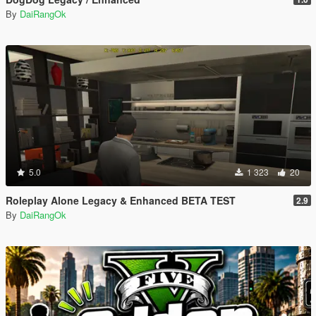
By
DaiRangOk
5.0
1 323
20
Roleplay Alone Legacy & Enhanced BETA TEST
2.9
By
DaiRangOk