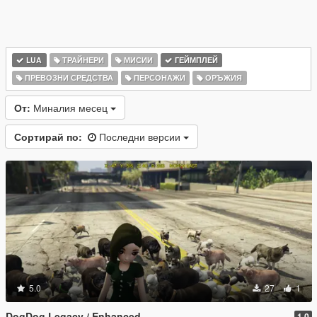
LUA
ТРАЙНЕРИ
МИСИИ
ГЕЙМПЛЕЙ
ПРЕВОЗНИ СРЕДСТВА
ПЕРСОНАЖИ
ОРЪЖИЯ
От:
Миналия месец
Сортирай по:
Последни версии
5.0
27
1
DogDog Legacy / Enhanced
1.0