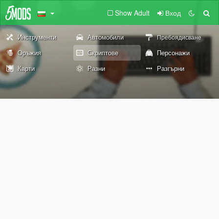
Show Adult
Вход
Инструменти
Автомобили
Пребоядисване
Оръжия
Скриптове
Персонажи
Карти
Разни
Разгърни