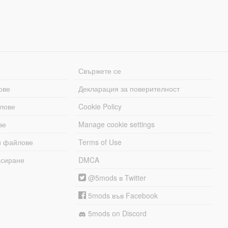
Свържете се
ове
Декларация за поверителност
лове
Cookie Policy
ве
Manage cookie settings
и файлове
Terms of Use
асиране
DMCA
@5mods в Twitter
5mods във Facebook
5mods on Discord