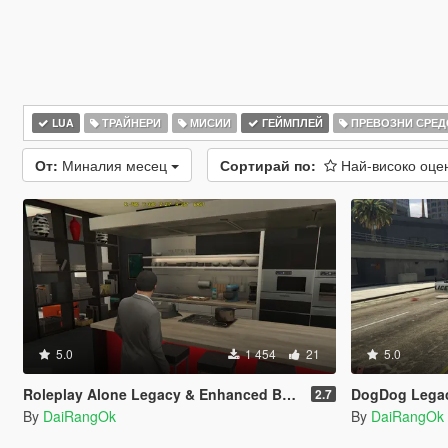
LUA
ТРАЙНЕРИ
МИСИИ
ГЕЙМПЛЕЙ
ПРЕВОЗНИ СРЕД
От:
Миналия месец
Сортирай по:
Най-високо оц
5.0
1 454
21
5.0
Roleplay Alone Legacy & Enhanced BETA TEST
DogDog Legac
2.7
By
DaiRangOk
By
DaiRangOk