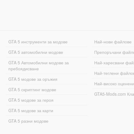
GTA 5 инструменти за модове
Най-нови файлове
GTA 5 автомобилни модове
Препоръчани файл
GTA 5 Автомобилни модове за
Най-харесвани фай
пребоядисване
Най-теглени файло
GTA 5 модове за оръжия
Най-високо оценен
GTA 5 скриптинг модове
GTA5-Mods.com Кл
GTA 5 модове за героя
GTA 5 модове за карти
GTA 5 разни модове