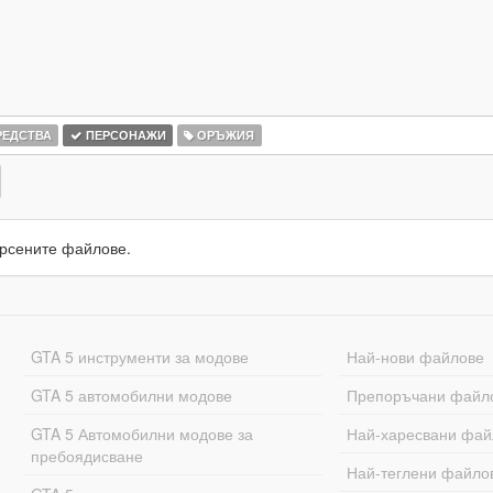
РЕДСТВА
ПЕРСОНАЖИ
ОРЪЖИЯ
рсените файлове.
GTA 5 инструменти за модове
Най-нови файлове
GTA 5 автомобилни модове
Препоръчани файл
GTA 5 Автомобилни модове за
Най-харесвани фай
пребоядисване
Най-теглени файло