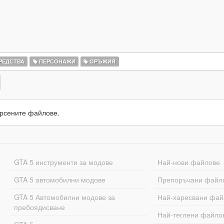
РЕДСТВА
ПЕРСОНАЖИ
ОРЪЖИЯ
рсените файлове.
GTA 5 инструменти за модове
Най-нови файлове
GTA 5 автомобилни модове
Препоръчани файл
GTA 5 Автомобилни модове за
Най-харесвани фай
пребоядисване
Най-теглени файло