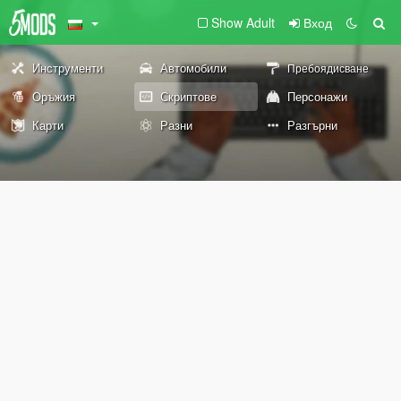
Show Adult
Вход
Инструменти
Автомобили
Пребоядисване
Оръжия
Скриптове
Персонажи
Карти
Разни
Разгърни