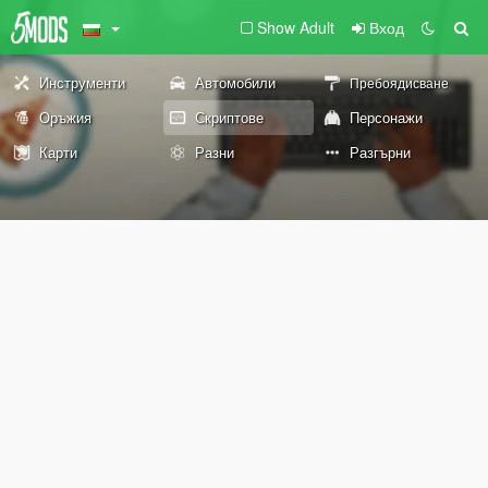
Show Adult
Вход
Инструменти
Автомобили
Пребоядисване
Оръжия
Скриптове
Персонажи
Карти
Разни
Разгърни