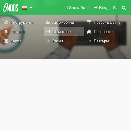
Show Adult
Вход
Инструменти
Автомобили
Пребоядисване
Оръжия
Скриптове
Персонажи
Карти
Разни
Разгърни