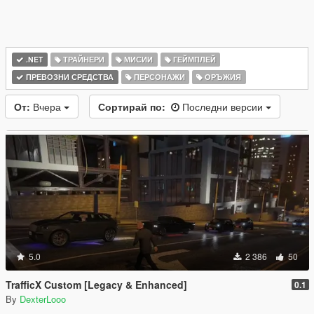
.NET
ТРАЙНЕРИ
МИСИИ
ГЕЙМПЛЕЙ
ПРЕВОЗНИ СРЕДСТВА
ПЕРСОНАЖИ
ОРЪЖИЯ
От:
Вчера
Сортирай по:
Последни версии
5.0
2 386
50
TrafficX Custom [Legacy & Enhanced]
0.1
By
DexterLooo