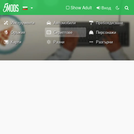
Show Adult
Вход
Инструменти
Автомобили
Пребоядисване
Оръжия
Скриптове
Персонажи
Карти
Разни
Разгърни