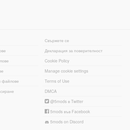
Свържете се
ове
Декларация за поверителност
лове
Cookie Policy
ве
Manage cookie settings
и файлове
Terms of Use
асиране
DMCA
@5mods в Twitter
5mods във Facebook
5mods on Discord