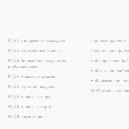
GTA 5 инструменти за модове
Най-нови файлове
GTA 5 автомобилни модове
Препоръчани файл
GTA 5 Автомобилни модове за
Най-харесвани фай
пребоядисване
Най-теглени файло
GTA 5 модове за оръжия
Най-високо оценен
GTA 5 скриптинг модове
GTA5-Mods.com Кл
GTA 5 модове за героя
GTA 5 модове за карти
GTA 5 разни модове