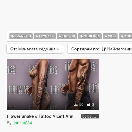
FRANKLIN
MICHAEL
TREVOR
ОБЛЕКЛА
SKIN
ADD
От:
Миналата седмица
Сортирай по:
Най-теглен
50
2
Flower Snake // Tattoo // Left Arm
06.08.2026
By
Janina234