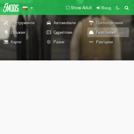
Show Adult
Вход
Инструменти
Автомобили
Пребоядисване
Оръжия
Скриптове
Персонажи
Карти
Разни
Разгърни