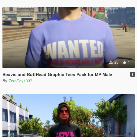
28
1
Beavis and ButtHead Graphic Tees Pack for MP Male
1
By
ZeroDay1337