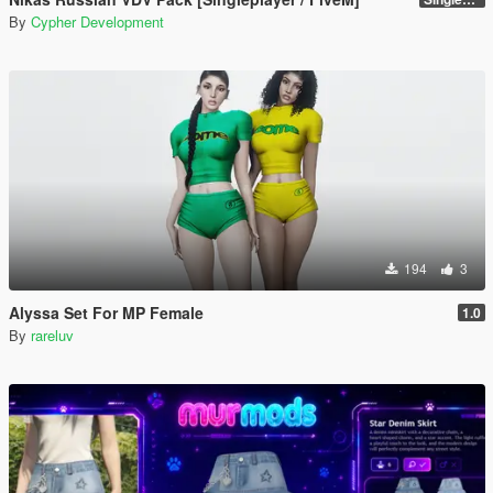
By
Cypher Development
194
3
Alyssa Set For MP Female
1.0
By
rareluv