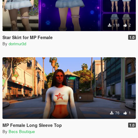
118
2
Star Skirt for MP Female
1.0
By
dorimur3d
76
1
MP Female Long Sleeve Top
1.0
By
Becs Boutique