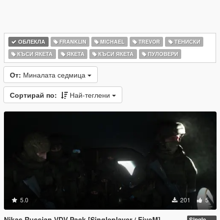
ОБЛЕКЛА
FRANKLIN
MICHAEL
TREVOR
ТЕНИСКИ
КЪСИ ЯКЕТА
ЯКЕТА
КЪСИ ЯКЕТА
ПУЛОВЕРИ
От:
Миналата седмица
Сортирай по:
Най-теглени
5.0
201
5
Nikas Russian VDV Pack [Singleplayer / FiveM]
Singleplayer 1.0