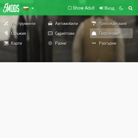
Show Adult
Вход
Инструменти
Автомобили
Пребоядисване
Оръжия
Скриптове
Персонажи
Карти
Разни
Разгърни