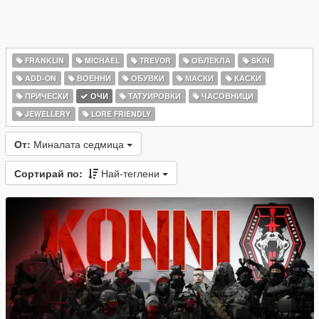
FRANKLIN
MICHAEL
TREVOR
ОБЛЕКЛА
SKIN
ADD-ON
ВОЕННИ
ОБУВКИ
МАСКИ
КАСКИ
ПРИЧЕСКИ
ОЧИ
ТАТУИРОВКИ
ЧАСОВНИЦИ
JEWELLERY
LORE FRIENDLY
От:
Миналата седмица
Сортирай по:
Най-теглени