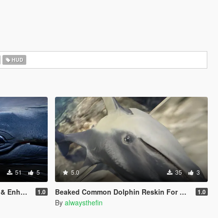
HUD
51
5
5.0
35
3
nhanced
Beaked Common Dolphin Reskin For Dolphin
1.0
1.0
By
alwaysthefin