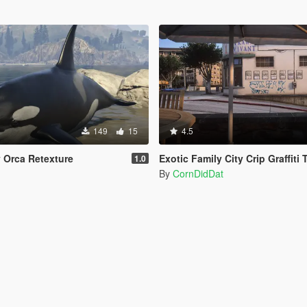
149
15
4.5
y Orca Retexture
Exotic Family City Crip Graffiti Tags [Legacy |
1.0
n
By
CornDidDat