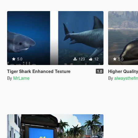
5.0
123
12
5.0
Tiger Shark Enhanced Texture
Higher Qualit
1.0
By
MrLame
By
alwaysthefi