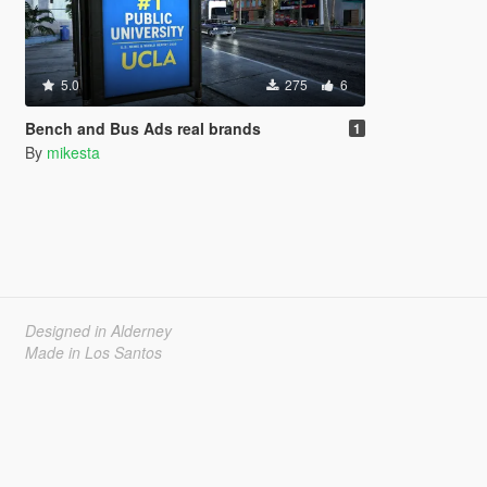
5.0
275
6
Bench and Bus Ads real brands
1
By
mikesta
Designed in Alderney
Made in Los Santos