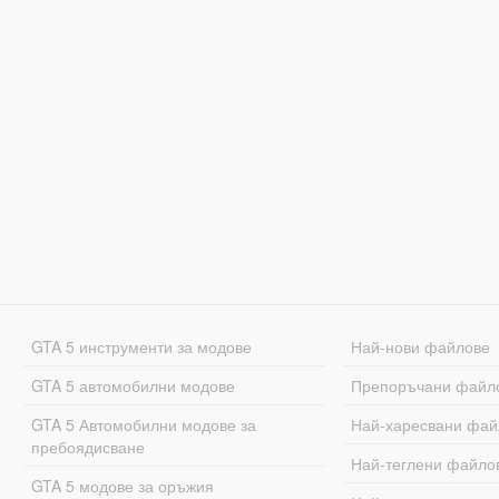
GTA 5 инструменти за модове
Най-нови файлове
GTA 5 автомобилни модове
Препоръчани файл
GTA 5 Автомобилни модове за
Най-харесвани фай
пребоядисване
Най-теглени файло
GTA 5 модове за оръжия