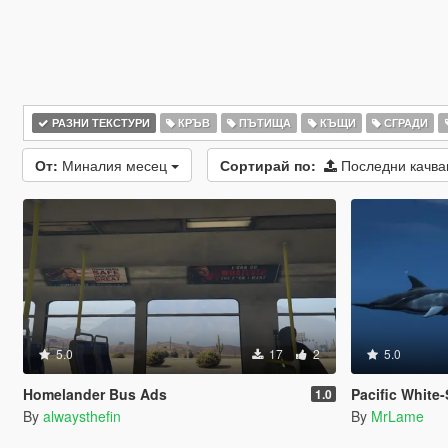
РАЗНИ ТЕКСТУРИ
КРЪВ
ПЪТИЩА
КЪЩИ
СГРАДИ
От:
Миналия месец
Сортирай по:
Последни качв
5.0
17
2
5.0
Homelander Bus Ads
Pacific White
1.0
By
alwaysthefin
By
MrLame