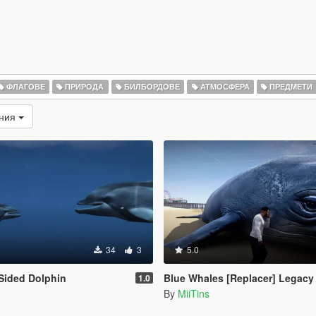
ФЛАГОВЕ
ПРИРОДА
БИЛБОРДОВЕ
АТМОСФЕРА
ПРЕДМЕТИ
ания
34
3
5.0
-Sided Dolphin
Blue Whales [Replacer] Legacy & E
1.0
By
MiiTins