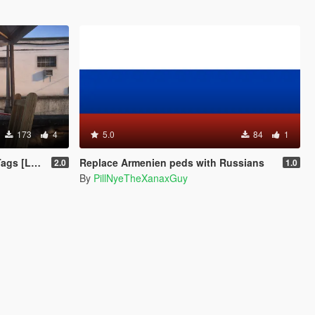
173
4
5.0
84
1
 Enhanced]
Replace Armenien peds with Russians
2.0
1.0
By
PillNyeTheXanaxGuy