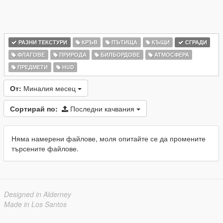
РАЗНИ ТЕКСТУРИ
КРЪВ
ПЪТИЩА
КЪЩИ
СГРАДИ
ФЛАГОВЕ
ПРИРОДА
БИЛБОРДОВЕ
АТМОСФЕРА
ПРЕДМЕТИ
HUD
От:
Миналия месец
Сортирай по:
Последни качвания
Няма намерени файлове, моля опитайте се да промените
търсените файлове.
Designed in Alderney
Made in Los Santos