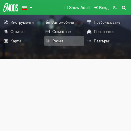
Show Adult
Вход
Инструменти
Автомобили
Пребоядисване
Оръжия
Скриптове
Персонажи
Карти
Разни
Разгърни