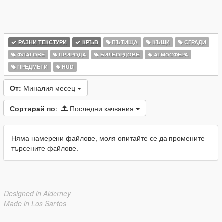
РАЗНИ ТЕКСТУРИ
КРЪВ
ПЪТИЩА
КЪЩИ
СГРАДИ
ФЛАГОВЕ
ПРИРОДА
БИЛБОРДОВЕ
АТМОСФЕРА
ПРЕДМЕТИ
HUD
От:
Миналия месец
Сортирай по:
Последни качвания
Няма намерени файлове, моля опитайте се да промените
търсените файлове.
Designed in Alderney
Made in Los Santos