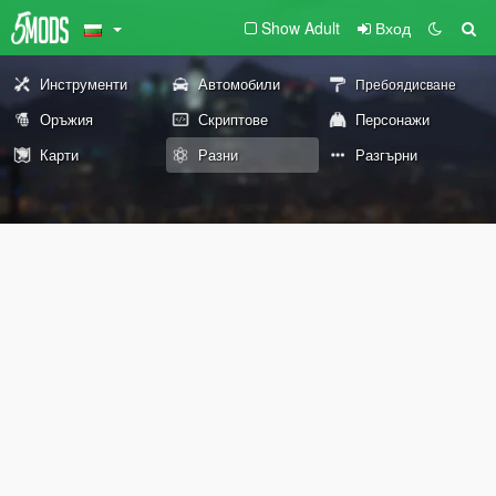
Show Adult
Вход
Инструменти
Автомобили
Пребоядисване
Оръжия
Скриптове
Персонажи
Карти
Разни
Разгърни