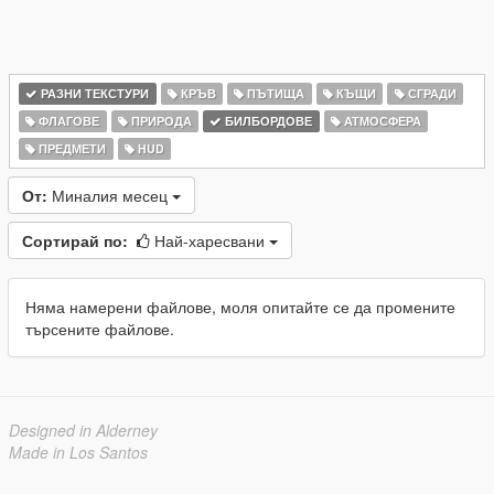
РАЗНИ ТЕКСТУРИ
КРЪВ
ПЪТИЩА
КЪЩИ
СГРАДИ
ФЛАГОВЕ
ПРИРОДА
БИЛБОРДОВЕ
АТМОСФЕРА
ПРЕДМЕТИ
HUD
От:
Миналия месец
Сортирай по:
Най-харесвани
Няма намерени файлове, моля опитайте се да промените
търсените файлове.
Designed in Alderney
Made in Los Santos