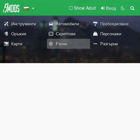
Show Adult
Вход
Инструменти
Автомобили
Пребоядисване
Оръжия
Скриптове
Персонажи
Карти
Разни
Разгърни