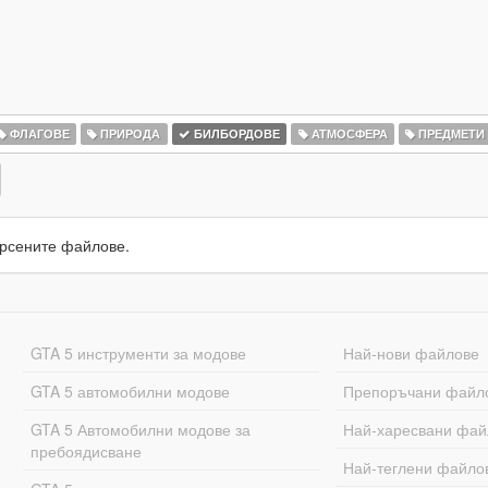
ФЛАГОВЕ
ПРИРОДА
БИЛБОРДОВЕ
АТМОСФЕРА
ПРЕДМЕТИ
рсените файлове.
GTA 5 инструменти за модове
Най-нови файлове
GTA 5 автомобилни модове
Препоръчани файл
GTA 5 Автомобилни модове за
Най-харесвани фай
пребоядисване
Най-теглени файло