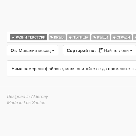
РАЗНИ ТЕКСТУРИ
КРЪВ
ПЪТИЩА
КЪЩИ
СГРАДИ
От:
Миналия месец
Сортирай по:
Най-теглени
Няма намерени файлове, моля опитайте се да промените тъ
Designed in Alderney
Made in Los Santos