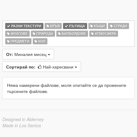
РАЗНИ ТЕКСТУРИ
КРЪВ
ПЪТИЩА
КЪЩИ
СГРАДИ
ФЛАГОВЕ
ПРИРОДА
БИЛБОРДОВЕ
АТМОСФЕРА
ПРЕДМЕТИ
HUD
От:
Миналия месец
Сортирай по:
Най-харесвани
Няма намерени файлове, моля опитайте се да промените
търсените файлове.
Designed in Alderney
Made in Los Santos