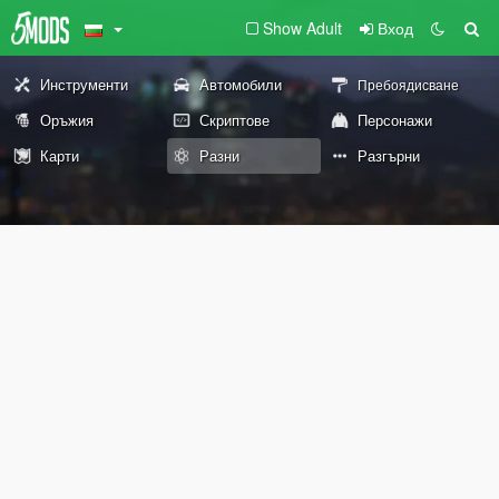
Show Adult
Вход
Инструменти
Автомобили
Пребоядисване
Оръжия
Скриптове
Персонажи
Карти
Разни
Разгърни