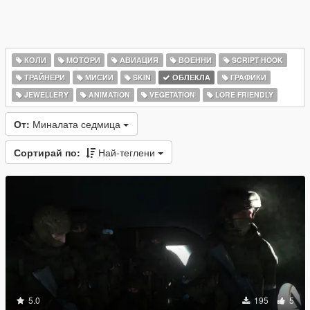
КОЛИ
МОТОРИ
АВИАЦИЯ
ВОЕННИ
SCRIPT HOOK
ТРАЙНЕРИ
МИСИИ
SKIN
ОБЛЕКЛА
ГРАФИКИ
JEWELLERY
ANIMATION
VEGETATION
LORE FRIENDLY
От:
Миналата седмица
Сортирай по:
Най-теглени
5.0
195
5