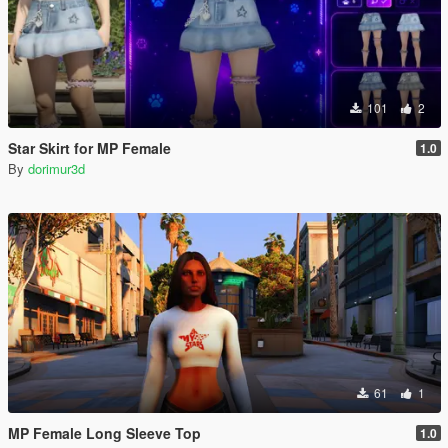
101
2
Star Skirt for MP Female
1.0
By
dorimur3d
61
1
MP Female Long Sleeve Top
1.0