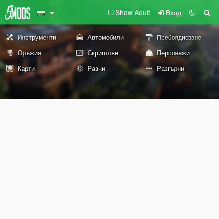
Show Adult
Вход
Инструменти
Автомобили
Пребоядисване
Оръжия
Скриптове
Персонажи
Карти
Разни
Разгърни