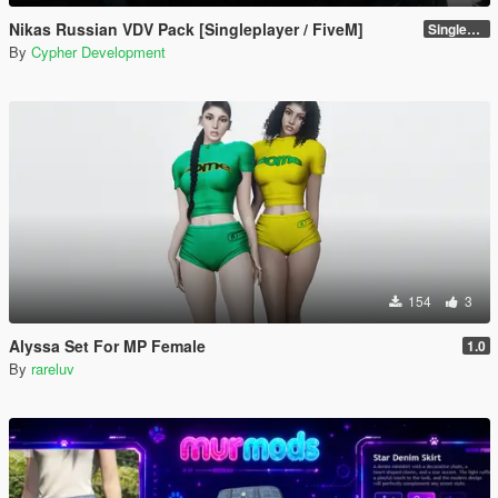
Nikas Russian VDV Pack [Singleplayer / FiveM]
Singleplayer 1.0
By
Cypher Development
154
3
Alyssa Set For MP Female
1.0
By
rareluv