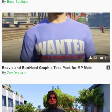
By
Becs Boutique
23
1
Beavis and ButtHead Graphic Tees Pack for MP Male
1
By
ZeroDay1337